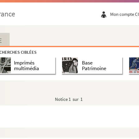
rance
Mon compte C
959
E
CHERCHES CIBLÉES
Imprimés
Base
multimédia
Patrimoine
Notice
1 sur 1
s. 1959