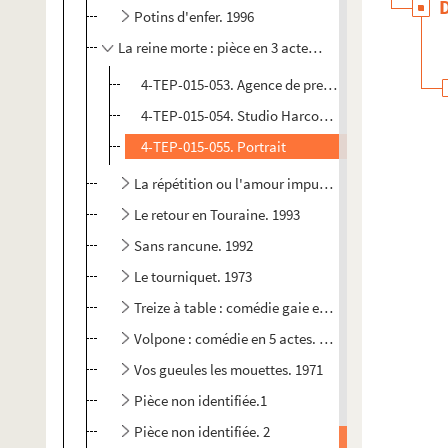
Potins d'enfer. 1996
La reine morte : pièce en 3 actes. 1942
4-TEP-015-053. Agence de presse Bernand. Photo
4-TEP-015-054. Studio Harcourt. Portraits
4-TEP-015-055. Portrait
La répétition ou l'amour impuni. 1950
Le retour en Touraine. 1993
Sans rancune. 1992
Le tourniquet. 1973
Treize à table : comédie gaie en 3 actes. 1953
Volpone : comédie en 5 actes. 1928
Vos gueules les mouettes. 1971
Pièce non identifiée.1
Pièce non identifiée. 2