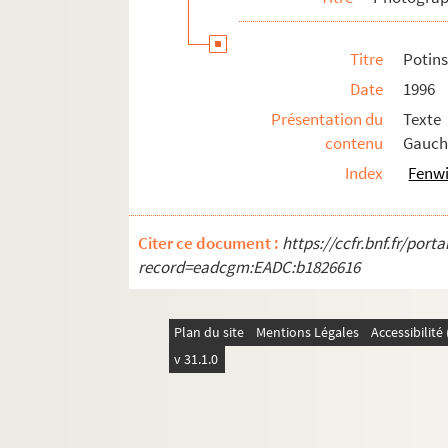
Titre
Potins
Date
1996
Présentation du
Texte
contenu
Gauche
Index
Fenwi
Citer ce document :
https://ccfr.bnf.fr/por
record=eadcgm:EADC:b1826616
Plan du site
Mentions Légales
Accessibilit
v 31.1.0