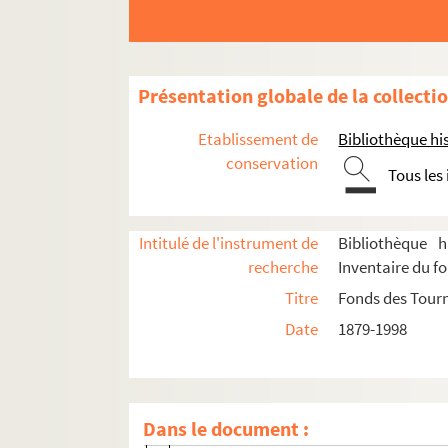
L'hurluberlu ou Le réactionnaire amou
Interdit au public. 1948
La jalousie : comédie en 3 actes. 1915
Présentation globale de la collecti
Les joies de la famille. 1960
Etablissement de
Bibliothèque his
Le journal d'Anne Frank. 1957
conservation
Tous les
J'y suis... j'y reste. 1950
Knock ou le triomphe de la médecine 
Madame sans gêne : comédie en 3 act
Intitulé de l'instrument de
Bibliothèque h
recherche
Inventaire du f
Le mariage de Mlle Beulemans : coméd
Titre
Fonds des Tour
La mienne s'appelait Régine. 1986
Date
1879-1998
Un mois à la campagne. 1963
Monsieur Amédée. 1991
Mozart : comédie musicale en 3 actes
Dans le document :
Ne coupez pas mes arbres. 1973