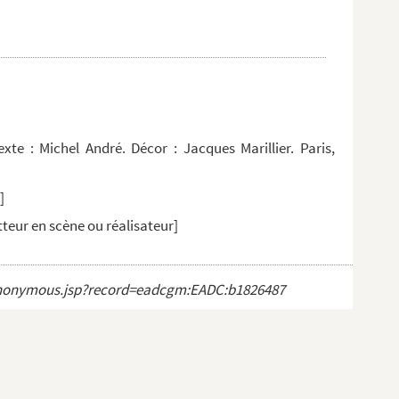
xte : Michel André. Décor : Jacques Marillier. Paris,
]
teur en scène ou réalisateur]
ct_anonymous.jsp?record=eadcgm:EADC:b1826487