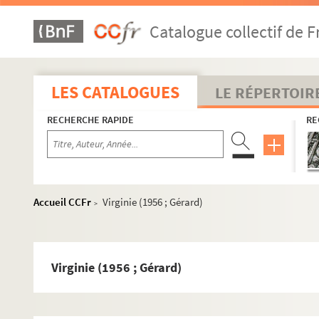
Le Diable en Espagne (1952 ; Christian)
Catalogue collectif de F
Dona Rosita (1952 ; Régy)
L'amant jaloux (1952 ; Beckmans)
Les voitures versées (1952 ; Beckmans)
LES CATALOGUES
LE RÉPERTOIR
Les bras en croix (1952 ; Vernier)
RECHERCHE RAPIDE
RE
La clef des songes (1952 ; Etchevery)
Le temps nous a (1952 ; Aumont)
Gauvain (1952 ; Valde)
Le Journal de Jules Renard (1952 ; Dupuy)
Accueil CCFr
Virginie (1956 ; Gérard)
>
La résurrection des corps (1952 ; Vitold)
Le trouvère (1952)
Le chevalier à la rose (1952)
Virginie (1956 ; Gérard)
La grande kermesse (1953 ; Dupuy)
Les rendez-vous bourgeois ; Une éducation manqué