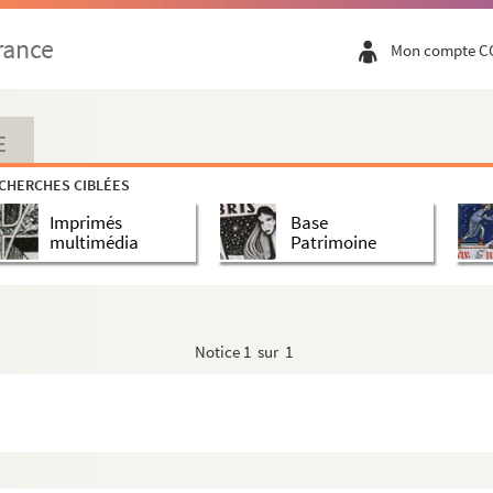
rance
Mon compte C
E
CHERCHES CIBLÉES
Imprimés
Base
multimédia
Patrimoine
Notice
1 sur 1
e ; Angélique (1953 ; Beckmans)