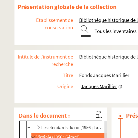
La vie que je t'ai donnée (1954 ; Régy)
Présentation globale de la collection
L'Atlantide (1954 ; Beckmans)
Etablissement de
Bibliothèque historique de la
Le héros et le soldat (1954 ; Dupuy)
conservation
Tous les inventaires
Le portrait de Don Philippe (1954 ; Le Poulain)
Rose et Colas (1954 ; Beckmans)
Penthésilée (1955 ; Régy)
Intitulé de l'instrument de
Bibliothèque historique de l
L'éventail de Lady Windermere (1955 ; Tassencourt
recherche
Le prince d'Egypte (1955 ; Tassencourt)
Titre
Fonds Jacques Marillier
Le quai Conti (1955 ; Dupuy)
Origine
Jacques Marillier
Don Juan (1956 ; Beckmans)
La belle dame sans merci (1956 ; Tassencourt)
La fille du Far-West (1956)
Dans le document :
Prés
Corinne (1956 ; Lamy)
Les étendards du roi (1956 ; Tassencourt)
Virginie (1956 ; Gérard)