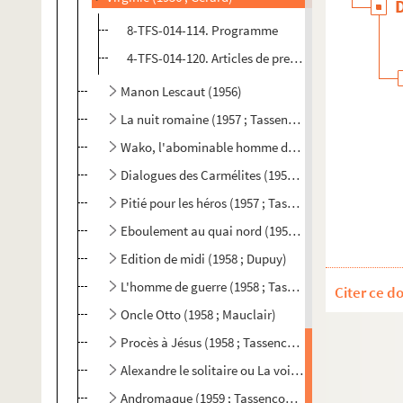
8-TFS-014-114. Programme
4-TFS-014-120. Articles de presse
Manon Lescaut (1956)
La nuit romaine (1957 ; Tassencourt)
Wako, l'abominable homme des neiges (1957 ; Le P
Dialogues des Carmélites (1957 ; Tassencourt)
Pitié pour les héros (1957 ; Tassencourt)
Eboulement au quai nord (1958 ; Tassencourt)
Edition de midi (1958 ; Dupuy)
L'homme de guerre (1958 ; Tassencourt)
Citer ce d
Oncle Otto (1958 ; Mauclair)
Procès à Jésus (1958 ; Tassencourt)
Alexandre le solitaire ou La voie lactée (1959 ; Tas
Andromaque (1959 ; Tassencourt)