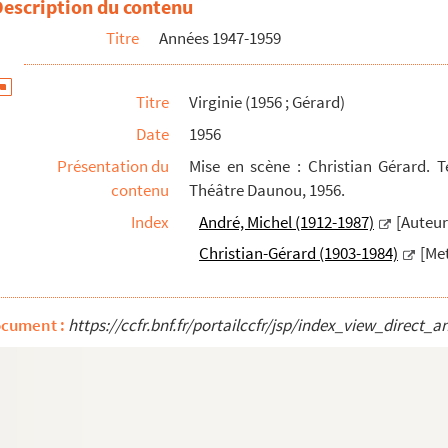
Description du contenu
Titre
Années 1947-1959
Titre
Virginie (1956 ; Gérard)
Date
1956
oulain)
Présentation du
Mise en scène : Christian Gérard. Te
contenu
Théâtre Daunou, 1956.
Index
André, Michel (1912-1987)
[Auteur
Christian-Gérard (1903-1984)
[Met
ocument :
https://ccfr.bnf.fr/portailccfr/jsp/index_view_dire
sencourt)