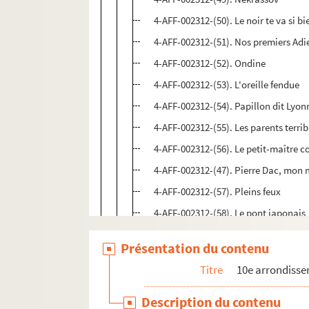
4-AFF-002312-(50). Le noir te va si bi
4-AFF-002312-(51). Nos premiers Adi
4-AFF-002312-(52). Ondine
4-AFF-002312-(53). L'oreille fendue
4-AFF-002312-(54). Papillon dit Lyonn
4-AFF-002312-(55). Les parents terrib
4-AFF-002312-(56). Le petit-maître c
4-AFF-002312-(47). Pierre Dac, mon m
4-AFF-002312-(57). Pleins feux
4-AFF-002312-(58). Le pont japonais
4-AFF-002312-(59). Potiche
Présentation du contenu
4-AFF-002312-(60). Putzi
Titre
10e arrondiss
4-AFF-002312-(61). Rire à pleurer
4-AFF-002312-(62). La ritournelle
Description du contenu