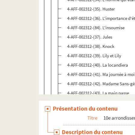
4-AFF-002312-(35). Huster
4-AFF-002312-(36). L'importance d'ê
4-AFF-002312-(84). L'insoumise
4-AFF-002312-(37). Jules
4-AFF-002312-(38). Knock
4-AFF-002312-(39). Lily et Lily
4-AFF-002312-(40). La locandiera
4-AFF-002312-(41). Ma journée à moi
4-AFF-002312-(42). Madame Sans-g
4-AFF-002312-(43). La main passe
4-AFF-002312-(44). Les mains sales
Présentation du contenu
4-AFF-002312-(79). Un mari idéal
Titre
10e arrondiss
4-AFF-002312-(45). Master Bob, gag
4-AFF-002312-(46). Master Class
Description du contenu