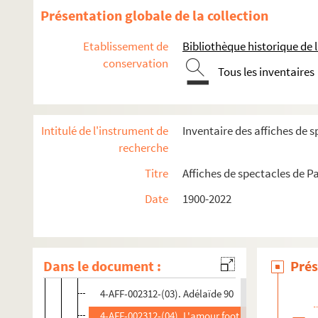
Présentation globale de la collection
La Java
La Mongole fière
Etablissement de
Bibliothèque historique de la
conservation
Metamorphosis
Tous les inventaires
New Morning
Palais des glaces
Intitulé de l'instrument de
Inventaire des affiches de s
Péniche du docteur Paradis
recherche
Le Splendid
Titre
Affiches de spectacles de Pa
Théâtre de l'Ambigu
Théâtre Antoine
Date
1900-2022
Spectacles
4-AFF-002312-(01). À chacun sa vérité
Dans le document :
Prés
4-AFF-002312-(02). A vos souhaits !
4-AFF-002312-(03). Adélaïde 90
4-AFF-002312-(04). L'amour foot