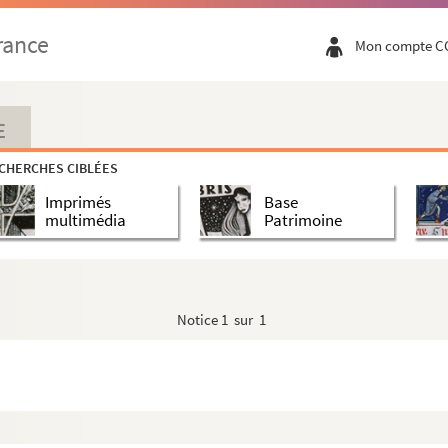
rance
Mon compte C
E
CHERCHES CIBLÉES
Imprimés
Base
multimédia
Patrimoine
Notice
1 sur 1