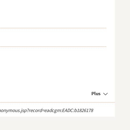
Plus
ct_anonymous.jsp?record=eadcgm:EADC:b1826178