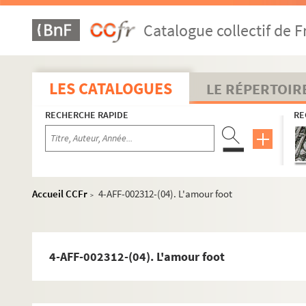
8e arrondissement
Catalogue collectif de F
9e arrondissement
10e arrondissement
LES CATALOGUES
LE RÉPERTOIR
L'Alhambra
L'Ambigu-comique
RECHERCHE RAPIDE
RE
L'Archipel
Canal Saint-Martin
Casino Saint-Martin
Accueil CCFr
4-AFF-002312-(04). L'amour foot
>
Centre culturel du 10e
Concert Mayol
Espace Château-Landon
4-AFF-002312-(04). L'amour foot
Espace Jemmapes
Gymnase Trévise
Hôtel de Gouthière