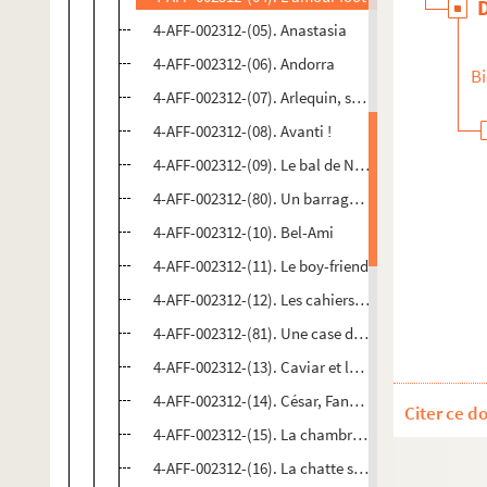
4-AFF-002312-(05). Anastasia
4-AFF-002312-(06). Andorra
Bi
4-AFF-002312-(07). Arlequin, serviteur de deux maî
4-AFF-002312-(08). Avanti !
4-AFF-002312-(09). Le bal de N'Dinga
4-AFF-002312-(80). Un barrage contre le Pacifique
4-AFF-002312-(10). Bel-Ami
4-AFF-002312-(11). Le boy-friend
4-AFF-002312-(12). Les cahiers tango
4-AFF-002312-(81). Une case de vide
4-AFF-002312-(13). Caviar et lentilles
4-AFF-002312-(14). César, Fanny, Marius
Citer ce d
4-AFF-002312-(15). La chambre bleue
4-AFF-002312-(16). La chatte sur un toit brûlant