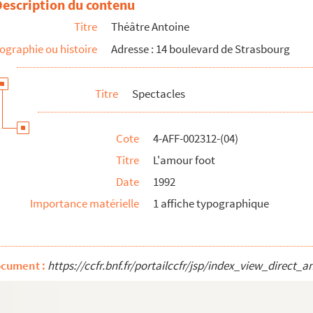
Description du contenu
Titre
Théâtre Antoine
ographie ou histoire
Adresse : 14 boulevard de Strasbourg
tres
Titre
Spectacles
Cote
4-AFF-002312-(04)
Titre
L'amour foot
Date
1992
Importance matérielle
1 affiche typographique
ocument :
https://ccfr.bnf.fr/portailccfr/jsp/index_view_dire