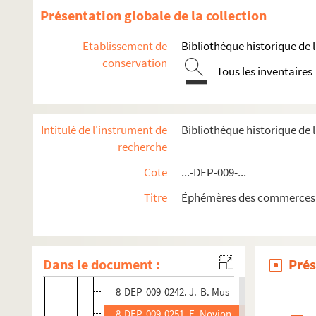
8-DEP-009-0241. Cave Laffitte
Présentation globale de la collection
4-DEP-009-0235. Caves Lhotelain, Union vitic
Etablissement de
Bibliothèque historique de la
4-DEP-009-0305. Compagnie générale des Bor
conservation
Tous les inventaires
4-DEP-009-0237. Comptoir des grands vins fra
8-DEP-009-0219. Dépôt de la marque holland
8-DEP-009-0339. Dépôt du 22 rue Le Peletier
Intitulé de l'instrument de
Bibliothèque historique de 
8-DEP-009-0195. Ch. Deroche
recherche
4-DEP-009-0236. Jules Giraud
Cote
...-DEP-009-...
8-DEP-009-0248. Louis Giraud
Titre
Éphémères des commerces e
8-DEP-009-0338. La Grande Maxéville
4-DEP-009-0238. G. Guérin Frères et Cie
4-DEP-009-0314. L. Jusselain
Dans le document :
Prés
8-DEP-009-0344. Emile Lechère
8-DEP-009-0242. J.-B. Mus
8-DEP-009-0251. E. Novion, Grandes caves La