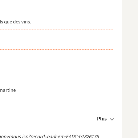
 que des vins.
martine
Plus
ct_anonymous.jsp?record=eadcgm:EADC:b1826176