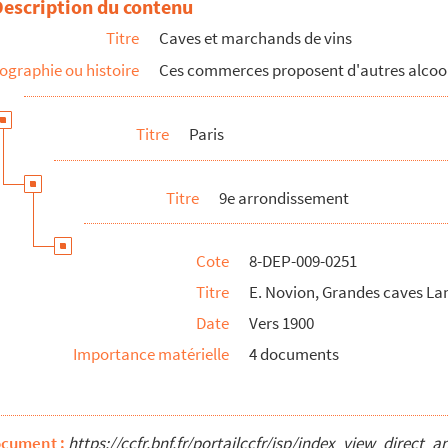
Description du contenu
mâconnaises
Titre
Caves et marchands de vins
ographie ou histoire
Ces commerces proposent d'autres alcools
Titre
Paris
Titre
9e arrondissement
 de l'arrondissement (de A à E)
ent (de F à Z)
Cote
8-DEP-009-0251
Titre
E. Novion, Grandes caves La
Date
Vers 1900
Importance matérielle
4 documents
ocument :
https://ccfr.bnf.fr/portailccfr/jsp/index_view_dire