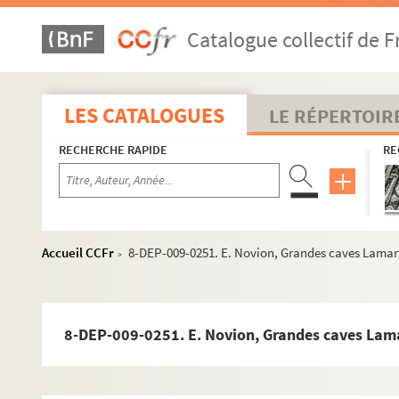
3e arrondissement
Catalogue collectif de F
4e arrondissement
5e arrondissement
6e arrondissement
LES CATALOGUES
LE RÉPERTOIR
7e arrondissement
RECHERCHE RAPIDE
RE
8e arrondissement
9e arrondissement
8-DEP-009-0900. Agence et dépôt de la mais
8-DEP-009-0901. Agence générale de Bouytaud
Accueil CCFr
8-DEP-009-0251. E. Novion, Grandes caves Lamar
>
8-DEP-009-0340. Agence générale du champa
8-DEP-009-0341. Alexandre, puis C. Dailly
4-DEP-009-0329. G. Boutelleau et Cie, Union d
8-DEP-009-0251. E. Novion, Grandes caves Lam
4-DEP-009-0328. Bureaux de la Société anomym
4-DEP-009-0223. Caves du Café Riche Brasseri