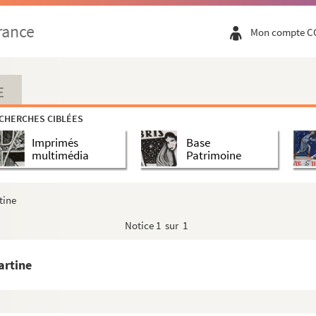
rance
Mon compte C
E
CHERCHES CIBLÉES
Imprimés
Base
multimédia
Patrimoine
on Ackerman-Laurance
 et Cie (33000 Bordeaux)
tine
gne Roederer
Notice
1 sur 1
es propriétaires de vignobles
artine
e de la Vieille Cure
e