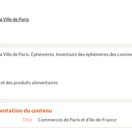
ole de production
 Ville de Paris
deaux authentiques
nçais
aise Hulstkamp
la Ville de Paris. Éphémères. Inventaire des éphémères des comme
t des produits alimentaires
entation du contenu
Titre
Commerces de Paris et d'Ile-de-France
martine