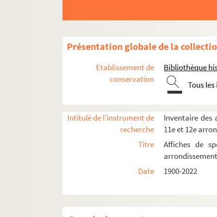
Présentation globale de la collecti
Etablissement de
Bibliothèque his
conservation
Tous les
Intitulé de l'instrument de
Inventaire des a
8e arrondissement
recherche
11e et 12e arro
9e arrondissement
Titre
Affiches de sp
arrondissemen
10e arrondissement
Date
1900-2022
L'Alhambra
L'Ambigu-comique
L'Archipel