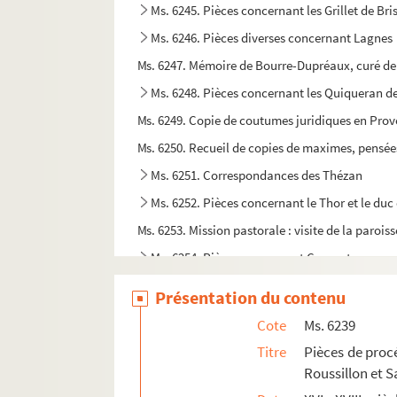
Ms. 6245. Pièces concernant les Grillet de Bri
Ms. 6246. Pièces diverses concernant Lagnes
Ms. 6247. Mémoire de Bourre-Dupréaux, curé de 
Ms. 6248. Pièces concernant les Quiqueran d
Ms. 6249. Copie de coutumes juridiques en Proven
Ms. 6250. Recueil de copies de maximes, pensées
Ms. 6251. Correspondances des Thézan
Ms. 6252. Pièces concernant le Thor et le d
Ms. 6253. Mission pastorale : visite de la parois
Ms. 6254. Pièces concernant Carpentras
Ms. 6255. Pièces concernant l'Isle-sur-Sorgu
Présentation du contenu
Ms. 6256. Pièces concernant Thouzon
Cote
Ms. 6239
Ms. 6257. Factums imprimés concernant les ma
Titre
Pièces de proc
Ms. 6258. Pièces concernant Monteux
Roussillon et S
Ms. 6259. Pièces concernant la maison de Ba