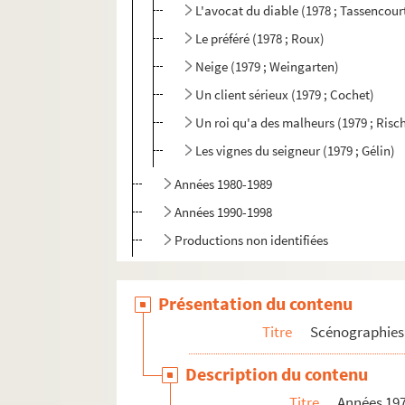
L'avocat du diable (1978 ; Tassencour
Le préféré (1978 ; Roux)
Neige (1979 ; Weingarten)
Un client sérieux (1979 ; Cochet)
Un roi qu'a des malheurs (1979 ; Risc
Les vignes du seigneur (1979 ; Gélin)
Années 1980-1989
Années 1990-1998
Productions non identifiées
Scénographies d'expositions
Présentation du contenu
Architecture
Dessins personnels
Titre
Scénographies 
Documentation
Description du contenu
Titre
Années 19