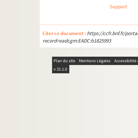
Support
Citer ce document :
https://ccfr.bnf.fr/por
record=eadcgm:EADC:b1825993
Plan du site
Mentions Légales
Accessibilit
v 31.1.0