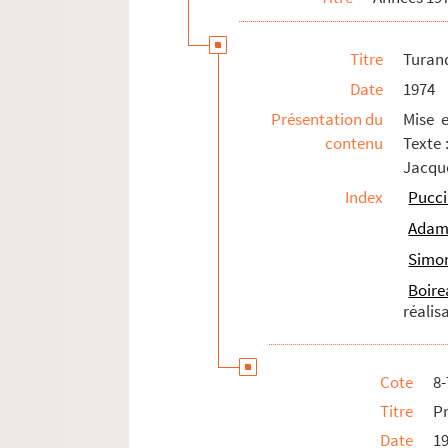
Titre
Turand
Date
1974
Présentation du
Mise 
contenu
Texte 
Jacque
Index
Pucci
Adami
Simon
Boir
réalis
Cote
8
Titre
P
Date
1