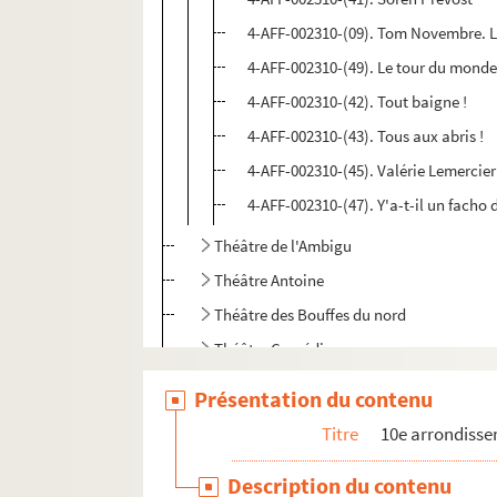
4-AFF-002310-(09). Tom Novembre. Le
4-AFF-002310-(49). Le tour du monde
4-AFF-002310-(42). Tout baigne !
4-AFF-002310-(43). Tous aux abris !
4-AFF-002310-(45). Valérie Lemercier
4-AFF-002310-(47). Y'a-t-il un facho d
Théâtre de l'Ambigu
Théâtre Antoine
Théâtre des Bouffes du nord
Théâtre Comédia
Théâtre de l'Eldorado
Présentation du contenu
Théâtre de l'Escalier d'Or
Titre
10e arrondiss
Théâtre des Folies dramatiques
Description du contenu
Théâtre du Gymnase. Théâtre du Gymnase