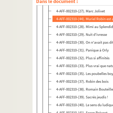
Dans le document :
4-AFF-002310-(46). Manu Payet. Vu à 
4-AFF-002310-(27). Marc Jolivet
4-AFF-002310-(44). Muriel Robin est a
4-AFF-002310-(28). Mimi au Splendi
4-AFF-002310-(29). Nuit d'ivresse
4-AFF-002310-(30). On n'avait pas di
4-AFF-002310-(31). Panique à Orly
4-AFF-002310-(32). Plus si affinités
4-AFF-002310-(33). Plus vrai que nat
4-AFF-002310-(35). Les poubelles bo
4-AFF-002310-(37). Robin des bois
4-AFF-002310-(38). Romain Bouteill
4-AFF-002310-(39). Sacrés jeudis !
4-AFF-002310-(40). Le sens du ludiqu
4-AFF-002310-(41). Soren Prévost