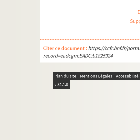
Sup
Citer ce document :
https://ccfr.bnf.fr/por
record=eadcgm:EADC:b1825924
Plan du site
Mentions Légales
Accessibilit
v 31.1.0