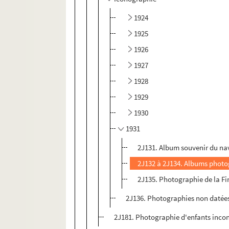
1924
1925
1926
1927
1928
1929
1930
1931
2J131. Album souvenir du nav
2J132 à 2J134. Albums photogr
2J135. Photographie de la Fi
2J136. Photographies non datée
2J181. Photographie d'enfants inc