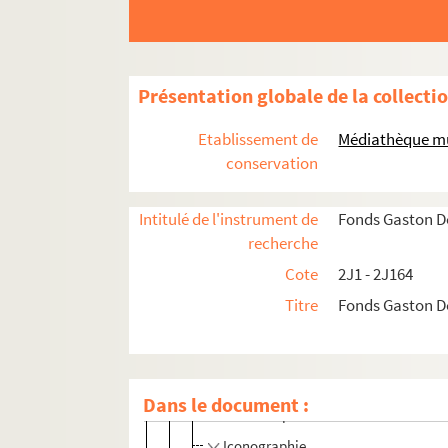
Ministre du commerce et de l'industri
Ministre de l'Instruction Publique et 
Sénateur
Présentation globale de la collecti
2J67. Présidence du Conseil (1913 - 1
2J68. Ministre des colonies (1914 - 19
Etablissement de
Médiathèque mu
Présidence de la République
conservation
2J69. Correspondance
Intitulé de l'instrument de
Fonds Gaston 
2J70. Communication d'Alexandre 
recherche
Souscriptions
Cote
2J1 - 2J164
2J73. Fédération Française de Footb
Titre
Fonds Gaston 
2J74. La commune libre du Maarif
2J75. Partitions offertes à Gaston 
2J76. Rapport sur les fêtes aérienne
Dans le document :
2J180. Duplicata de lettre
Iconographie