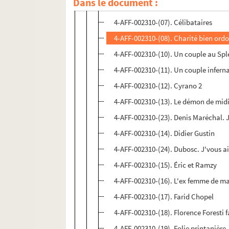
Dans le document :
4-AFF-002310-(06). Un caprice ; On 
4-AFF-002310-(07). Célibataires
4-AFF-002310-(08). Charité bien ord
4-AFF-002310-(10). Un couple au Sp
4-AFF-002310-(11). Un couple infern
4-AFF-002310-(12). Cyrano 2
4-AFF-002310-(13). Le démon de mid
4-AFF-002310-(23). Denis Maréchal. 
4-AFF-002310-(14). Didier Gustin
4-AFF-002310-(24). Dubosc. J'vous ai
4-AFF-002310-(15). Éric et Ramzy
4-AFF-002310-(16). L'ex femme de ma
4-AFF-002310-(17). Farid Chopel
4-AFF-002310-(18). Florence Foresti f
4-AFF-002310-(19). Folie printanière