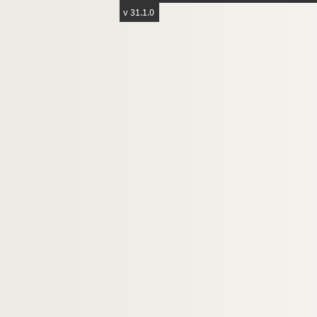
Théâtre des Bouffes du nord
v 31.1.0
Théâtre Comédia
Théâtre de l'Eldorado
Théâtre de l'Escalier d'Or
Théâtre des Folies dramatiques
Théâtre du Gymnase. Théâtre du Gymnase
Théâtre de la Mainate
Théâtre des Menus-plaisirs
Théâtre du Nouveau Lancry
Théâtre du Petit Saint-Martin
Théâtre de la Porte-Saint-Martin
Théâtre de la Renaissance
Théâtre de la Scala
11e arrondissement
12e arrondissement