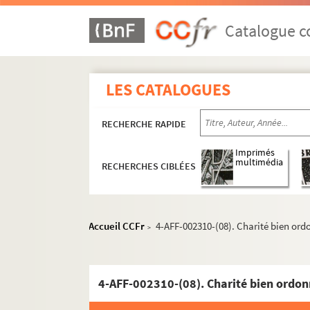
9e arrondissement
Catalogue co
10e arrondissement
L'Alhambra
L'Ambigu-comique
LES CATALOGUES
L'Archipel
RECHERCHE RAPIDE
Canal Saint-Martin
Casino Saint-Martin
Imprimés
multimédia
RECHERCHES CIBLÉES
Centre culturel du 10e
Concert Mayol
Espace Château-Landon
Accueil CCFr
4-AFF-002310-(08). Charité bien or
>
Espace Jemmapes
Gymnase Trévise
Hôtel de Gouthière
4-AFF-002310-(08). Charité bien ordo
La Java