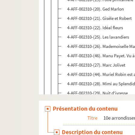
4-AFF-002310-(20). Ged Marlon
4-AFF-002310-(21). Gisèle et Robert
4-AFF-002310-(22). Idéal fleurs
4-AFF-002310-(25). Les lavandiers
4-AFF-002310-(26). Mademoiselle M
4-AFF-002310-(46). Manu Payet. Vu à 
4-AFF-002310-(27). Marc Jolivet
4-AFF-002310-(44). Muriel Robin est a
4-AFF-002310-(28). Mimi au Splendi
4-AFF-002310-(29). Nuit d'ivresse
4-AFF-002310-(30). On n'avait pas di
Présentation du contenu
4-AFF-002310-(31). Panique à Orly
Titre
10e arrondiss
4-AFF-002310-(32). Plus si affinités
4-AFF-002310-(33). Plus vrai que nat
Description du contenu