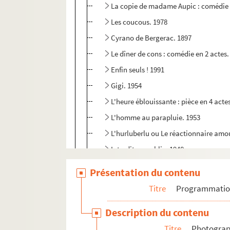
La copie de madame Aupic : comédie 
Les coucous. 1978
Cyrano de Bergerac. 1897
Le dîner de cons : comédie en 2 actes.
Enfin seuls ! 1991
Gigi. 1954
L'heure éblouissante : pièce en 4 acte
L'homme au parapluie. 1953
L'hurluberlu ou Le réactionnaire amou
Interdit au public. 1948
La jalousie : comédie en 3 actes. 1915
Présentation du contenu
Les joies de la famille. 1960
Titre
Programmati
Le journal d'Anne Frank. 1957
Description du contenu
J'y suis... j'y reste. 1950
Titre
Photograph
Knock ou le triomphe de la médecine 