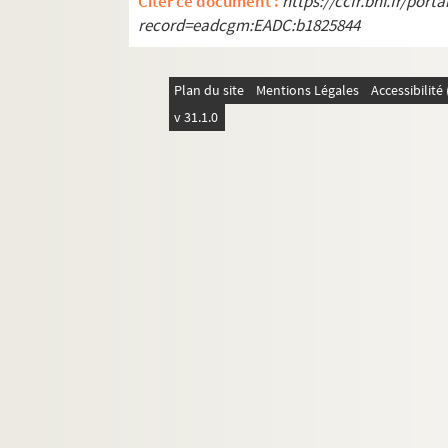
Citer ce document :
https://ccfr.bnf.fr/por
Le retour en Touraine. 1993
record=eadcgm:EADC:b1825844
Sans rancune. 1992
Le tourniquet. 1973
Plan du site
Mentions Légales
Accessibilit
Treize à table : comédie gaie en 3 act
v 31.1.0
Volpone : comédie en 5 actes. 1928
Vos gueules les mouettes. 1971
Pièce non identifiée.1
Pièce non identifiée. 2
Pièce non identifiée. 3
Pièce non identifiée. 4
Pièce non identifiée. 5
Pièce non identifiée. 6
Pièce non identifiée. 7
Photographies, portraits