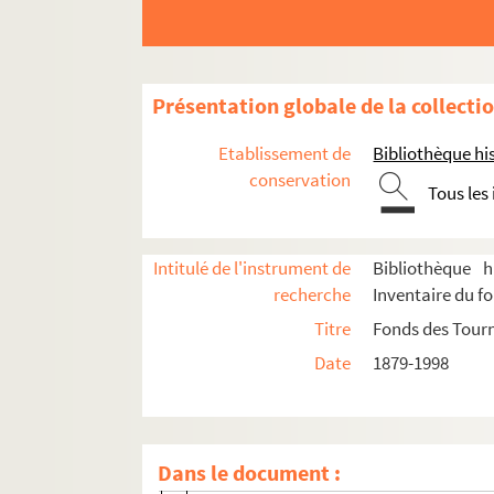
Présentation globale de la collecti
Etablissement de
Bibliothèque his
conservation
Tous les
Administration
Programmation
Intitulé de l'instrument de
Bibliothèque h
recherche
Inventaire du f
Affiches
Titre
Fonds des Tour
Journal des tournées
Date
1879-1998
Programmes
Relevés de mise en scène, textes et parti
Photographies de scènes et de décors
Dans le document :
Adorable Julia : pièce en 3 actes. 1954