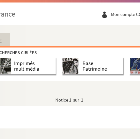
rance
Mon compte C
E
CHERCHES CIBLÉES
Imprimés
Base
multimédia
Patrimoine
Notice
1 sur 1