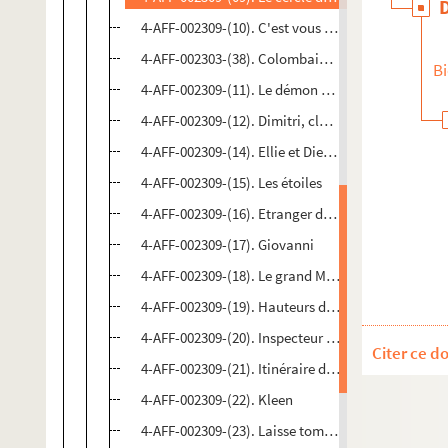
4-AFF-002309-(10). C'est vous qui voyez !
4-AFF-002303-(38). Colombaioni. Super clowns
Bi
4-AFF-002309-(11). Le démon de midi
4-AFF-002309-(12). Dimitri, clown
4-AFF-002309-(14). Ellie et Dieudonné. En garde à
4-AFF-002309-(15). Les étoiles
4-AFF-002309-(16). Etranger dans la nuit
4-AFF-002309-(17). Giovanni
4-AFF-002309-(18). Le grand Meaulnes
4-AFF-002309-(19). Hauteurs de Machu-Pichu
4-AFF-002309-(20). Inspecteur Toutou ; La sorcièr
Citer ce d
4-AFF-002309-(21). Itinéraire d'un enfant de quarti
4-AFF-002309-(22). Kleen
4-AFF-002309-(23). Laisse tomber la neige !...