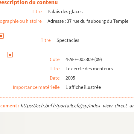
Description du contenu
Titre
Palais des glaces
ographie ou histoire
Adresse : 37 rue du faubourg du Temple
Titre
Spectacles
 vue
Cote
4-AFF-002309-(09)
Titre
Le cercle des menteurs
Date
2005
Importance matérielle
1 affiche illustrée
e du placard aux balais
ocument :
https://ccfr.bnf.fr/portailccfr/jsp/index_view_dire
er