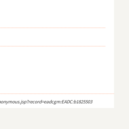
ct_anonymous.jsp?record=eadcgm:EADC:b1825503