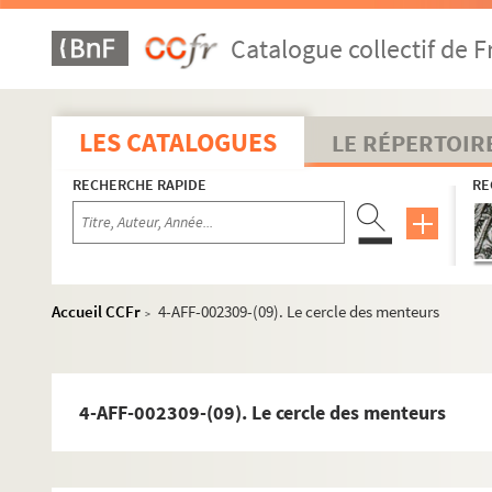
8e arrondissement
9e arrondissement
Catalogue collectif de F
10e arrondissement
L'Alhambra
LES CATALOGUES
LE RÉPERTOIR
L'Ambigu-comique
L'Archipel
RECHERCHE RAPIDE
RE
Canal Saint-Martin
Casino Saint-Martin
Centre culturel du 10e
Accueil CCFr
4-AFF-002309-(09). Le cercle des menteurs
>
Concert Mayol
Espace Château-Landon
Espace Jemmapes
4-AFF-002309-(09). Le cercle des menteurs
Gymnase Trévise
Hôtel de Gouthière
La Java