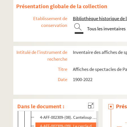
Présentation globale de la collection
La Mongole fière
Metamorphosis
Etablissement de
Bibliothèque historique de la
conservation
New Morning
Tous les inventaires
Palais des glaces
Spectacles
Intitulé de l'instrument de
Inventaire des affiches de s
4-AFF-002309-(01). Anne Sylvestre
recherche
4-AFF-002309-(02). Les argileux
Titre
Affiches de spectacles de Pa
4-AFF-002309-(03). Arrête de pleurer Pénélope
Date
1900-2022
4-AFF-002309-(04). Baden-Powell
4-AFF-002309-(05). La belle et la bête
4-AFF-002309-(06). Bigard
Dans le document :
Prés
4-AFF-002309-(07). Brenda Wootton ; Bob Berky
4-AFF-002309-(08). Canteloup au Palais des glace
4-AFF-002309-(09). Le cercle des menteurs