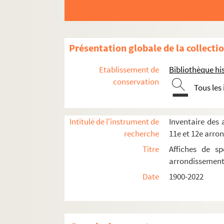
Présentation globale de la collecti
Etablissement de
Bibliothèque his
conservation
Tous les
8e arrondissement
9e arrondissement
Intitulé de l'instrument de
Inventaire des a
10e arrondissement
recherche
11e et 12e arro
Titre
Affiches de sp
L'Alhambra
arrondissemen
L'Ambigu-comique
Date
1900-2022
L'Archipel
Canal Saint-Martin
Casino Saint-Martin