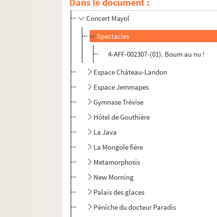
Dans le document :
Centre culturel du 10e
Concert Mayol
Spectacles
4-AFF-002307-(01). Boum au nu !
Espace Château-Landon
Espace Jemmapes
Gymnase Trévise
Hôtel de Gouthière
La Java
La Mongole fière
Metamorphosis
New Morning
Palais des glaces
Péniche du docteur Paradis