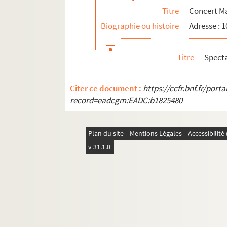
Titre
Concert M
Théâtre de la Scala
Biographie ou histoire
Adresse : 1
11e arrondissement
12e arrondissement
Titre
Spect
Citer ce document :
https://ccfr.bnf.fr/por
record=eadcgm:EADC:b1825480
Plan du site
Mentions Légales
Accessibilit
v 31.1.0