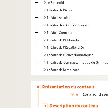
Le Splendid
Théâtre de l'Ambigu
Théâtre Antoine
Théâtre des Bouffes du nord
Théâtre Comédia
Théâtre de l'Eldorado
Théâtre de l'Escalier d'Or
Théâtre des Folies dramatiques
Théâtre du Gymnase. Théâtre du Gymnase
Théâtre de la Mainate
Théâtre des Menus-plaisirs
Théâtre du Nouveau Lancry
Présentation du contenu
Théâtre du Petit Saint-Martin
Titre
10e arrondiss
Théâtre de la Porte-Saint-Martin
Description du contenu
Théâtre de la Renaissance