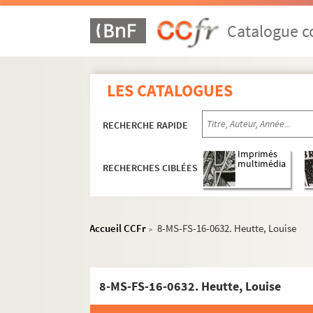
F
Catalogue co
G
H
8-MS-FS-16-0611. Haas, Bernard
LES CATALOGUES
8-MS-FS-16-0622. Hackin, Josep
8-MS-FS-16-0590. Hagenstein, E.
RECHERCHE RAPIDE
4-MS-FS-16-0594. Hailly, Gaston 
Imprimés
8-MS-FS-16-0616. Halona, P.A.
multimédia
RECHERCHES CIBLÉES
8-MS-FS-16-0617. Hamburger, H
8-MS-FS-16-0618. Hamilton, Edi
Accueil CCFr
8-MS-FS-16-0632. Heutte, Louise
8-MS-FS-16-0619. Hammer, Amél
>
4-MS-FS-16-0595. Hanquet, Jean
8-MS-FS-16-0620. Haquette, Mau
8-MS-FS-16-0632. Heutte, Louise
8-MS-FS-16-0621. Harcourt, E. d'