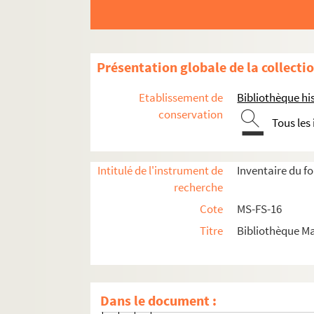
4-MS-FS-16-0596. Harmois, Geor
8-MS-FS-16-0623. Haslam, N.E.
4-MS-FS-16-0597. Hasslauer, He
Présentation globale de la collecti
8-MS-FS-16-0625. Haurigot, Geo
8-MS-FS-16-0626. Haury, Marie
Etablissement de
Bibliothèque his
4-MS-FS-16-0598. Hautefeuille, V
conservation
Tous les
4-MS-FS-16-0599. Hébert Steven
8-MS-FS-16-0627. Hémery, H.
Intitulé de l'instrument de
Inventaire du f
4-MS-FS-16-0600. Hennecart, H.
recherche
8-MS-FS-16-0629. Henry
Cote
MS-FS-16
8-MS-FS-16-0628. Henry, C.
Titre
Bibliothèque Ma
4-MS-FS-16-0602. Herblay, Noell
4-MS-FS-16-0603. Hérès, Alis
8-MS-FS-16-0630. Hersant, J.J. L
Dans le document :
4-MS-FS-16-0604. Hersant de L