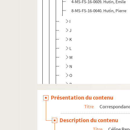
4-MS-FS-16-0609. Hutin, Emile
8-MS-FS-16-0640. Hutin, Pierre
I
J
K
L
M
N
O
P
Q
Présentation du contenu
R
Titre
Correspondan
S
Description du contenu
T
Titre
Céline Re
U