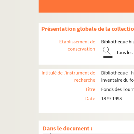
Présentation globale de la collecti
Administration
Etablissement de
Bibliothèque his
Programmation
conservation
Tous les
Affiches
Journal des tournées
Programmes
Intitulé de l'instrument de
Bibliothèque h
recherche
Inventaire du f
Relevés de mise en scène, textes et parti
Titre
Fonds des Tour
Photographies de scènes et de décors
Date
1879-1998
Adorable Julia : pièce en 3 actes. 195
L'alouette. 1953
L'amour foot. 1993
Dans le document :
L'amour fou ou La première surprise. 