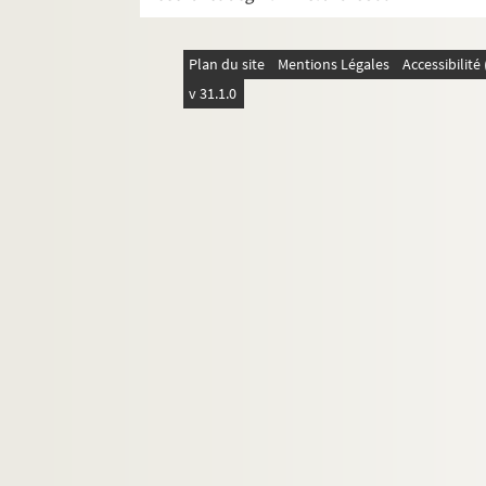
Treize à table : comédie gaie en 3 act
Volpone : comédie en 5 actes. 1928
Plan du site
Mentions Légales
Accessibilit
Vos gueules les mouettes. 1971
v 31.1.0
Pièce non identifiée.1
Pièce non identifiée. 2
Pièce non identifiée. 3
Pièce non identifiée. 4
Pièce non identifiée. 5
Pièce non identifiée. 6
Pièce non identifiée. 7
Photographies, portraits
Inventaire des archives Tournées Baret