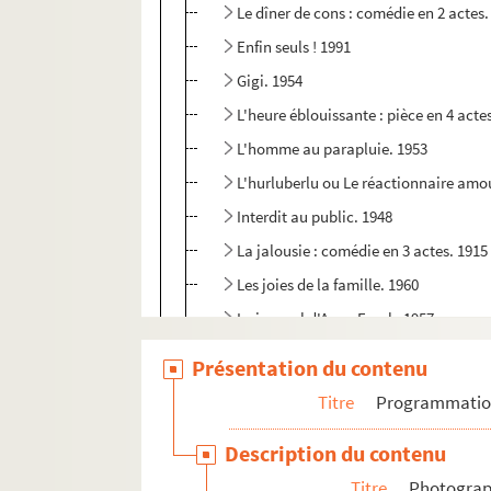
Le dîner de cons : comédie en 2 actes.
Enfin seuls ! 1991
Gigi. 1954
L'heure éblouissante : pièce en 4 acte
L'homme au parapluie. 1953
L'hurluberlu ou Le réactionnaire amou
Interdit au public. 1948
La jalousie : comédie en 3 actes. 1915
Les joies de la famille. 1960
Le journal d'Anne Frank. 1957
J'y suis... j'y reste. 1950
Présentation du contenu
Knock ou le triomphe de la médecine 
Titre
Programmati
Madame sans gêne : comédie en 3 act
Description du contenu
Le mariage de Mlle Beulemans : coméd
Titre
Photograph
La mienne s'appelait Régine. 1986