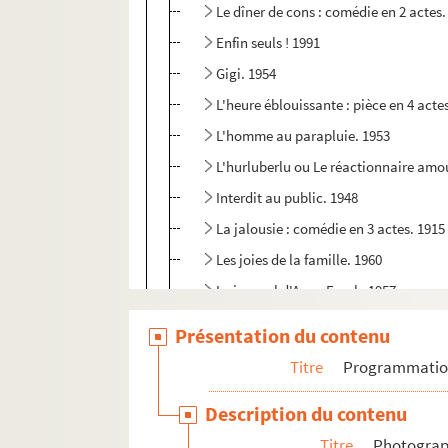
Le dîner de cons : comédie en 2 actes.
Enfin seuls ! 1991
Gigi. 1954
L'heure éblouissante : pièce en 4 acte
L'homme au parapluie. 1953
L'hurluberlu ou Le réactionnaire amou
Interdit au public. 1948
La jalousie : comédie en 3 actes. 1915
Les joies de la famille. 1960
Le journal d'Anne Frank. 1957
J'y suis... j'y reste. 1950
Présentation du contenu
Knock ou le triomphe de la médecine 
Titre
Programmati
Madame sans gêne : comédie en 3 act
Description du contenu
Le mariage de Mlle Beulemans : coméd
Titre
Photograph
La mienne s'appelait Régine. 1986