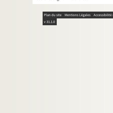
Treize à table : comédie gaie en 3 act
Volpone : comédie en 5 actes. 1928
Plan du site
Mentions Légales
Accessibilit
Vos gueules les mouettes. 1971
v 31.1.0
Pièce non identifiée.1
Pièce non identifiée. 2
Pièce non identifiée. 3
Pièce non identifiée. 4
Pièce non identifiée. 5
Pièce non identifiée. 6
Pièce non identifiée. 7
Photographies, portraits
Inventaire des archives Tournées Baret