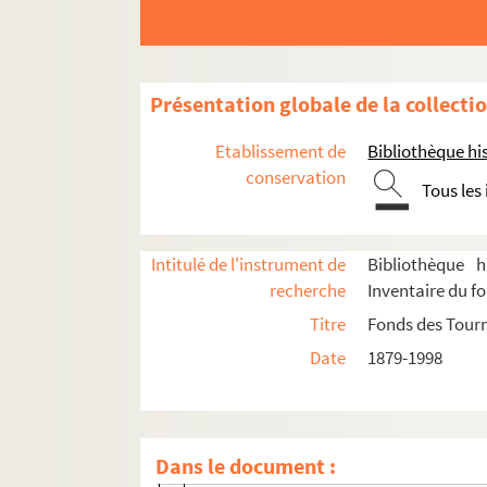
Présentation globale de la collecti
Etablissement de
Bibliothèque his
Administration
conservation
Programmation
Tous les
Affiches
Journal des tournées
Intitulé de l'instrument de
Bibliothèque h
recherche
Inventaire du f
Programmes
Titre
Fonds des Tour
Relevés de mise en scène, textes et parti
Date
1879-1998
Photographies de scènes et de décors
Adorable Julia : pièce en 3 actes. 195
L'alouette. 1953
Dans le document :
L'amour foot. 1993