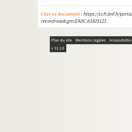
Citer ce document :
https://ccfr.bnf.fr/por
record=eadcgm:EADC:b1825121
Plan du site
Mentions Légales
Accessibilit
v 31.1.0