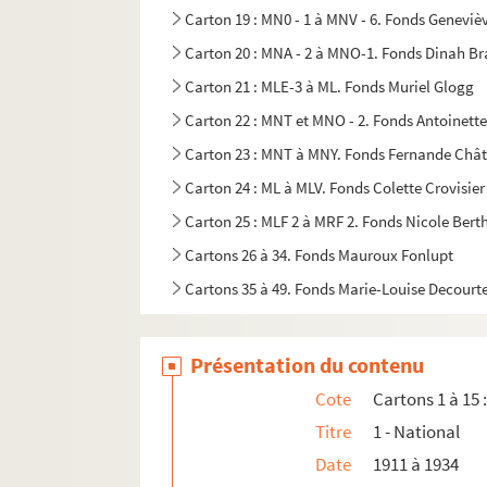
Carton 19 : MN0 - 1 à MNV - 6. Fonds Genevi
Carton 20 : MNA - 2 à MNO-1. Fonds Dinah B
Carton 21 : MLE-3 à ML. Fonds Muriel Glogg
Carton 22 : MNT et MNO - 2. Fonds Antoinette
Carton 23 : MNT à MNY. Fonds Fernande Châ
Carton 24 : ML à MLV. Fonds Colette Crovisier
Carton 25 : MLF 2 à MRF 2. Fonds Nicole Bert
Cartons 26 à 34. Fonds Mauroux Fonlupt
Cartons 35 à 49. Fonds Marie-Louise Decourt
Carton 5O : MNU. Fonds Charles Egermeier
Carton 51 : MNU et MNV - 1. Photographies, f
Présentation du contenu
Carton 52 : MNG à MR. Suite du fonds Mauro
Cote
Cartons 1 à 15 
Carton 53 : MNT. Canada, Londres, DT et rev
Titre
1 - National
Carton 54 : MNG 2. D.T. Debrouillum Tibi : journ
Date
1911 à 1934