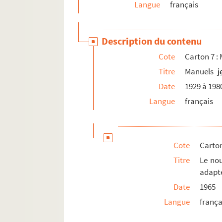
Carton 55 : MNG 2. D.T. Debrouillum Tibi: journa
Langue
français
Carton 56. Fonds Marguerite Mansion
Cartons 57 à 69. Fonds Geneviève Jourdain-
Description du contenu
Cartons 70 à 79. Fonds Muriel Glogg-Sage
Cote
Carton 7 : 
Titre
Manuels
j
Date
1929 à 198
Langue
français
Cote
Carton
Titre
Le nou
adapté
Date
1965
Langue
frança