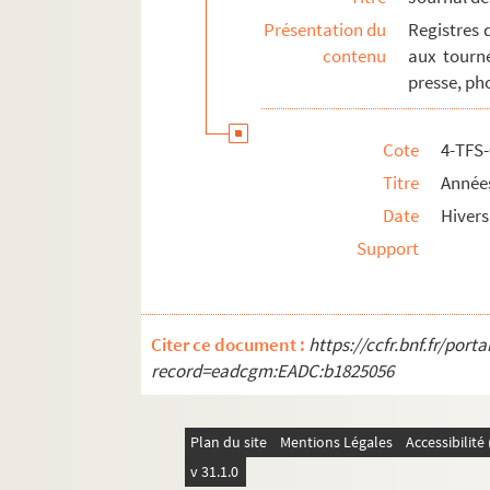
Présentation du
Registres 
contenu
aux tourné
presse, ph
Cote
4-TFS
Titre
Année
Date
Hivers
Support
Citer ce document :
https://ccfr.bnf.fr/por
record=eadcgm:EADC:b1825056
Plan du site
Mentions Légales
Accessibilit
v 31.1.0