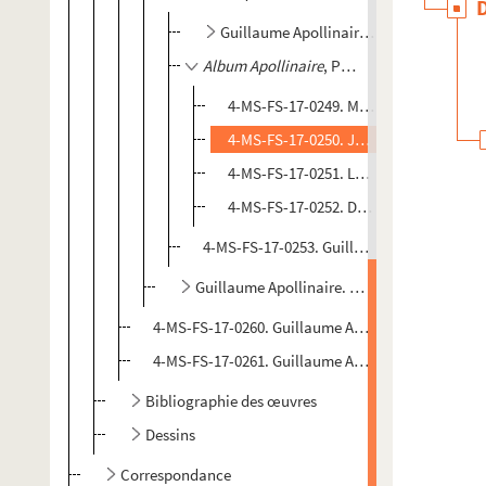
Guillaume Apollinaire.
Œuvres poétiqu
Album Apollinaire
, Paris, Gallimard, Bibli
4-MS-FS-17-0249. Michel Décaudin. Le
4-MS-FS-17-0250. Jean A. Ducourneau.
4-MS-FS-17-0251. Lettres de remercie
4-MS-FS-17-0252. Dossier documentai
4-MS-FS-17-0253. Guillaume Apollinaire.
Œ
Guillaume Apollinaire.
Œuvres complètes
, 
4-MS-FS-17-0260. Guillaume Apollinaire.
Textes in
4-MS-FS-17-0261. Guillaume Apollinaire.
Œuvres
,
Bibliographie des œuvres
Dessins
Correspondance