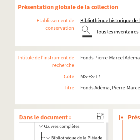
Présentation globale de la collection
Fiction
Textes et éditions érotiques
Etablissement de
Bibliothèque historique de la
Théâtre
conservation
Tous les inventaires
Cinéma
Critique d'art
Critique littéraire
Intitulé de l'instrument de
Fonds Pierre-Marcel Adéma
recherche
Articles et revues
4-MS-FS-17-1378. Conférences
Cote
MS-FS-17
4-MS-FS-17-0238. Préfaces
Titre
Fonds Adéma, Pierre-Marcel 
Notes
Manuscrits conservés
Publications d'œuvres
Dans le document :
Prés
Œuvres complètes
Bibliothèque de la Pléiade