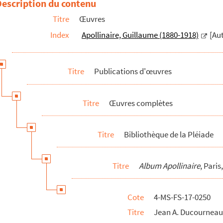
Description du contenu
es
, Paris, Gallimard, Bibliothèque de la Pléiade, 1956
Titre
Œuvres
othèque de la Pléiade, 1971
Index
Apollinaire, Guillaume (1880-1918)
[Au
ttres à Pierre-Marcel Adéma
 Lettres à Pierre-Marcel Adéma
Titre
Publications d'œuvres
ments
re
Titre
Œuvres complètes
uvres en prose complètes
, Paris, Gallimard, Bibliothèque de la Pléiade, 1
Paris, A. Balland et J. Lecat, 1965-1966
Titre
Bibliothèque de la Pléiade
édits
, introduction de Jeanine Moulin, Genève, Droz, 1952
Titre
Album Apollinaire
, Pari
 illustré J.-M. Folon, M.Glaser, R. Dufy, P. Picasso, Paris, André Seu...
Cote
4-MS-FS-17-0250
Titre
Jean A. Ducourneau.