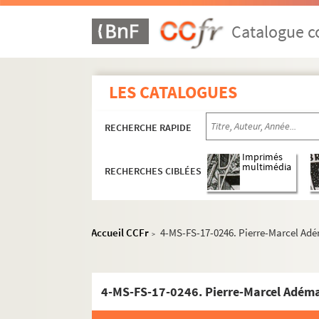
Catalogue co
LES CATALOGUES
RECHERCHE RAPIDE
Imprimés
multimédia
RECHERCHES CIBLÉES
Guillaume Apollinaire
Œuvres
Accueil CCFr
4-MS-FS-17-0246. Pierre-Marcel Adé
>
Poésie
Fiction
4-MS-FS-17-0246. Pierre-Marcel Adéma
Textes et éditions érotiques
Théâtre