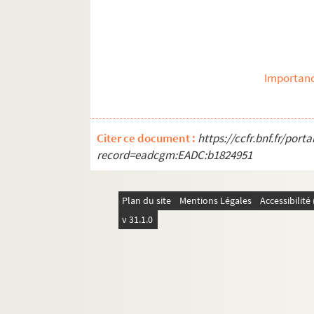
Importanc
Citer ce document :
https://ccfr.bnf.fr/por
record=eadcgm:EADC:b1824951
Plan du site
Mentions Légales
Accessibilit
v 31.1.0