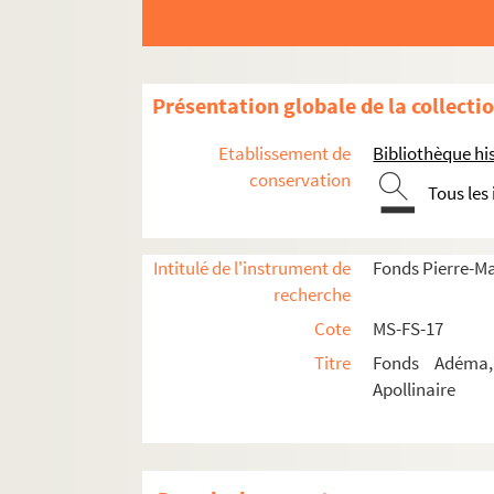
Cinéma
Critique d'art
Critique littéraire
Présentation globale de la collecti
Articles et revues
Etablissement de
Bibliothèque his
4-MS-FS-17-1378. Conférences
conservation
Tous les
4-MS-FS-17-0238. Préfaces
Notes
Intitulé de l'instrument de
Fonds Pierre-M
Manuscrits conservés
recherche
Publications d'œuvres
Cote
MS-FS-17
Œuvres complètes
Titre
Fonds Adéma, 
Bibliothèque de la Pléiade
Apollinaire
Guillaume Apollinaire.
Œuvre
Correspondance prépara