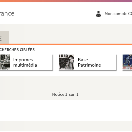
rance
Mon compte C
E
CHERCHES CIBLÉES
Imprimés
Base
multimédia
Patrimoine
Notice
1 sur 1