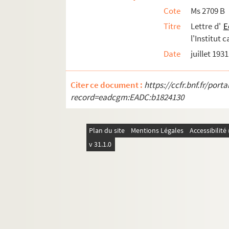
Cote
Ms 2709 B
Titre
Lettre d'
E
l'Institut 
Date
juillet 1931
Citer ce document :
https://ccfr.bnf.fr/por
record=eadcgm:EADC:b1824130
Plan du site
Mentions Légales
Accessibilit
v 31.1.0