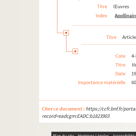
Titre
Œuvres
Index
Apollinair
Titre
Articl
Cote
4
Titre
Ve
Date
1
Importance matérielle
60
Citer ce document :
https://ccfr.bnf.fr/por
record=eadcgm:EADC:b1823903
Plan du site
Mentions Légales
Accessibilit