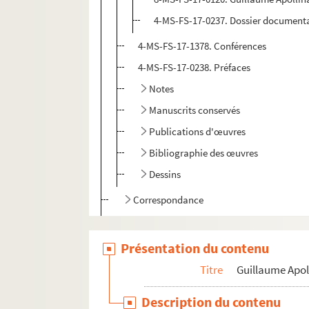
4-MS-FS-17-0237. Dossier document
4-MS-FS-17-1378. Conférences
4-MS-FS-17-0238. Préfaces
Notes
Manuscrits conservés
Publications d'œuvres
Bibliographie des œuvres
Dessins
Correspondance
Biographie
Portraits
Présentation du contenu
Etudes
Titre
Guillaume Apol
Documents en vente
Description du contenu
Célébration et rayonnement