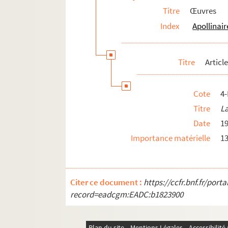
Titre
Œuvres
Personnalités liées
Index
Apollinair
Pierre-Marcel Adéma
Titre
Articl
Cote
4
Titre
La
Date
1
Importance matérielle
13
Citer ce document :
https://ccfr.bnf.fr/por
record=eadcgm:EADC:b1823900
Plan du site
Mentions Légales
Accessibilit