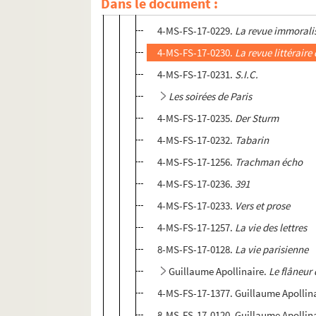
Dans le document :
4-MS-FS-17-0234.
Revue franco-wal
4-MS-FS-17-0229.
La revue immorali
4-MS-FS-17-0230.
La revue littérair
4-MS-FS-17-0231.
S.I.C.
Les soirées de Paris
4-MS-FS-17-0235.
Der Sturm
4-MS-FS-17-0232.
Tabarin
4-MS-FS-17-1256.
Trachman écho
4-MS-FS-17-0236.
391
4-MS-FS-17-0233.
Vers et prose
4-MS-FS-17-1257.
La vie des lettres
8-MS-FS-17-0128.
La vie parisienne
Guillaume Apollinaire.
Le flâneur 
4-MS-FS-17-1377. Guillaume Apollin
8-MS-FS-17-0120. Guillaume Apollina