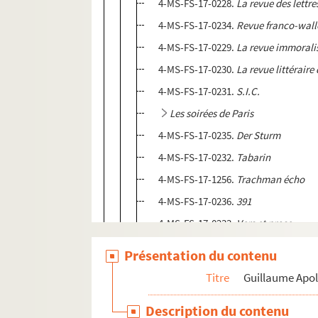
4-MS-FS-17-0228.
La revue des lettre
4-MS-FS-17-0234.
Revue franco-wal
4-MS-FS-17-0229.
La revue immorali
4-MS-FS-17-0230.
La revue littérair
4-MS-FS-17-0231.
S.I.C.
Les soirées de Paris
4-MS-FS-17-0235.
Der Sturm
4-MS-FS-17-0232.
Tabarin
4-MS-FS-17-1256.
Trachman écho
4-MS-FS-17-0236.
391
4-MS-FS-17-0233.
Vers et prose
4-MS-FS-17-1257.
La vie des lettres
Présentation du contenu
8-MS-FS-17-0128.
La vie parisienne
Titre
Guillaume Apol
Guillaume Apollinaire.
Le flâneur 
Description du contenu
4-MS-FS-17-1377. Guillaume Apollin