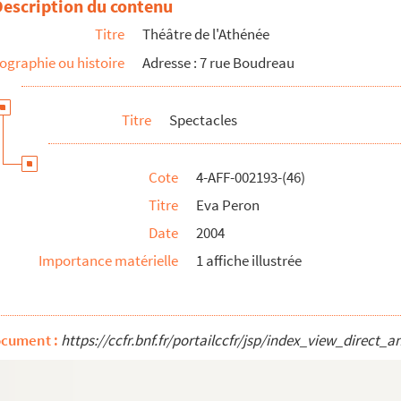
Description du contenu
Titre
Théâtre de l'Athénée
ographie ou histoire
Adresse : 7 rue Boudreau
Titre
Spectacles
Cote
4-AFF-002193-(46)
Titre
Eva Peron
Date
2004
Importance matérielle
1 affiche illustrée
ocument :
https://ccfr.bnf.fr/portailccfr/jsp/index_view_dire