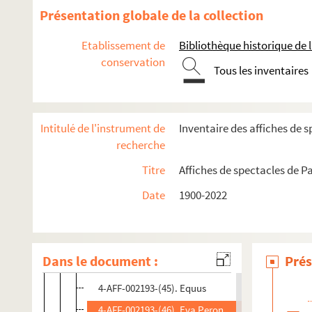
4-AFF-002193-(32). Le désert
Présentation globale de la collection
4-AFF-002193-(33). Désir sous les ormes
Etablissement de
Bibliothèque historique de la
4-AFF-002193-(34). Le diable et le bon dieu
conservation
Tous les inventaires
4-AFF-002193-(35). Dieu de vengeance, etc.
4-AFF-002193-(36). Don Juan
4-AFF-002193-(37). Le dossier Oppenheimer
Intitulé de l'instrument de
Inventaire des affiches de s
4-AFF-002193-(38). Eaux dormantes
recherche
4-AFF-002193-(39). L'école des femmes
Titre
Affiches de spectacles de Pa
4-AFF-002193-(40). Ecoute mon ami et autres text
Date
1900-2022
4-AFF-002193-(41). Elvire Jouvet 40
4-AFF-002193-(42). L'enfant et les sortilèges
4-AFF-002193-(43). En revoir
Dans le document :
Prés
4-AFF-002193-(44). Entre la raison et le désir
4-AFF-002193-(45). Equus
4-AFF-002193-(46). Eva Peron