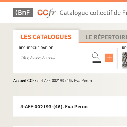
4-AFF-002193-(19). Chacun sa vérité
Catalogue collectif de F
4-AFF-002193-(20). Cher menteur
4-AFF-002193-(21). Le ciel en bas
4-AFF-002193-(22). Claudine et le théâtre
LES CATALOGUES
LE RÉPERTOIR
4-AFF-002193-(23). Le cœur léger
RECHERCHE RAPIDE
RE
4-AFF-002193-(24). Les contes d'Hollywood
4-AFF-002193-(25). Couleur tango
4-AFF-002193-(26). Courtes lignes de monsieur Co
4-AFF-002193-(142). La danse du diable
Accueil CCFr
4-AFF-002193-(46). Eva Peron
>
4-AFF-002193-(27). La danse du sergent Musgrave
4-AFF-002193-(28). Danses d'ameublement
4-AFF-002193-(29). Le danseur inconnu
4-AFF-002193-(46). Eva Peron
4-AFF-002193-(30). La dédicace
4-AFF-002193-(31). La descente d'Orphée