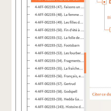
4-AFF-002193-(47). Faisons un rêve
4-AFF-002193-(48). La femme d'avant
Bi
4-AFF-002193-(49). Les filles du néant
4-AFF-002193-(50). Fin d'été à Baccarat
4-AFF-002193-(51). La folle de Chaillot
4-AFF-002193-(52). Footsbarn
4-AFF-002193-(53). Les fourberies de Scapin
4-AFF-002193-(54). Fragments lunaires
4-AFF-002193-(55). La fraîcheur de l'aube
4-AFF-002193-(56). Français, encore un effort…
4-AFF-002193-(57). Gertrud
4-AFF-002193-(58). Godspell
Citer ce d
4-AFF-002193-(59). Hedda Gabler
4-AFF-002193-(143). Histoire du soldat