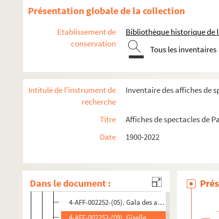
4-AFF-002252-(18). Bouvier. Obadia. Plein soleil
Présentation globale de la collection
4-AFF-002252-(01). Le cardinal
Etablissement de
Bibliothèque historique de la
4-AFF-002252-(19). Carte blanche à Jean Guizerix
conservation
Tous les inventaires
4-AFF-002252-(20). Casse-noisette
4-AFF-002252-(02). Célestine
4-AFF-002252-(21). Classique du XXe siècle
Intitulé de l'instrument de
Inventaire des affiches de s
4-AFF-002252-(22). Compagnie Bagouet. So Schnell 
recherche
4-AFF-002252-(23). Compagnie Preljocaj. Hommag
Titre
Affiches de spectacles de Pa
4-AFF-002252-(24). Coppelia. Divertimento
Date
1900-2022
4-AFF-002252-(03). Le coq d'or ; La grisi
4-AFF-002252-(25). Don quichotte
4-AFF-002252-(04). Faust
Dans le document :
Prés
4-AFF-002252-(27). Festival Leoš Janáček
4-AFF-002252-(05). Gala des artistes
4-AFF-002252-(09). Giselle