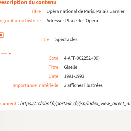
Description du contenu
. Concerto Barocco, etc.
Titre
Opéra national de Paris. Palais Garnier
n Nikolaïs & Murray Louis Dance
ographie ou histoire
Adresse : Place de l'Opéra
Titre
Spectacles
Cote
4-AFF-002252-(09)
ny
Titre
Giselle
any. Enter, etc.
Date
1991-1993
Importance matérielle
3 affiches illustrées
ny
ocument :
https://ccfr.bnf.fr/portailccfr/jsp/index_view_dire
eu, etc.