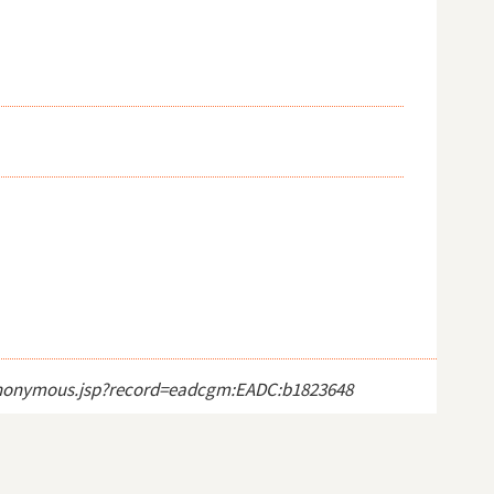
ct_anonymous.jsp?record=eadcgm:EADC:b1823648