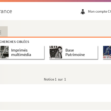
rance
Mon compte C
E
CHERCHES CIBLÉES
Imprimés
Base
multimédia
Patrimoine
o et Juliette
. Kylián
Notice
1 sur 1
variations ; etc.
le Terrible, etc.