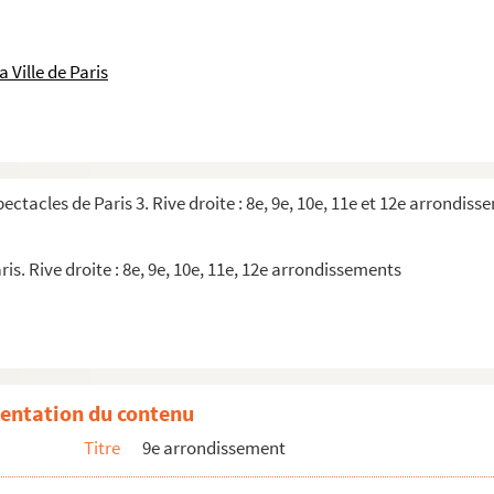
 Ville de Paris
pectacles de Paris 3. Rive droite : 8e, 9e, 10e, 11e et 12e arrondis
; One story as in falling
e aux ballets russes
ris. Rive droite : 8e, 9e, 10e, 11e, 12e arrondissements
entation du contenu
Titre
9e arrondissement