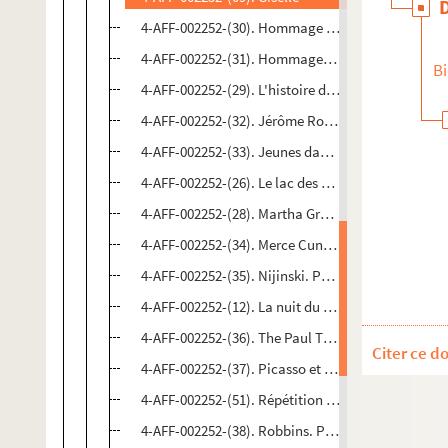
4-AFF-002252-(30). Hommage à George Balanchine
4-AFF-002252-(31). Hommageà Nikolaïs par l'Alwi
Bi
4-AFF-002252-(29). L'histoire de Manon
4-AFF-002252-(32). Jérôme Robbins. En sol, etc.
4-AFF-002252-(33). Jeunes danseurs
4-AFF-002252-(26). Le lac des cygnes
4-AFF-002252-(28). Martha Graham Dance Compa
4-AFF-002252-(34). Merce Cunningham Dance Comp
4-AFF-002252-(35). Nijinski. Petrouchka, etc.
4-AFF-002252-(12). La nuit du Sud
4-AFF-002252-(36). The Paul Taylor Dance Compa
Citer ce d
4-AFF-002252-(37). Picasso et la danse. Le train bl
4-AFF-002252-(51). Répétition générale de Patrie
4-AFF-002252-(38). Robbins. Programme Chopin