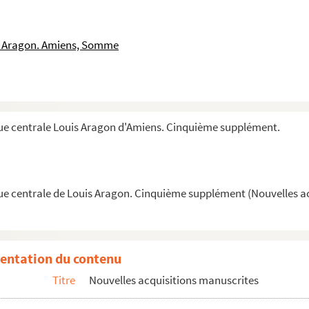
les visiteurs par le Père Urbain Baumert
is Aragon. Amiens, Somme
 élections présidentielle de 1913 adressée au figaro
noré Labande, archiviste de la principauté de Monaco
ed l'einfant Jésus)
cle principalement des livres à gravures sur bois pa...
que centrale Louis Aragon d'Amiens. Cinquième supplément.
a ville d'Amiens par François Machart
eur de l'impératrice Marie-Louise, Jean-Louis Baudeloc...
que centrale de Louis Aragon. Cinquième supplément (Nouvelles a
uction publique
 hérisson
s intitulé "Le traité d'Amiens"
entation du contenu
 Nationale à la commission de l'organisation et du mouv...
Titre
Nouvelles acquisitions manuscrites
 et la comédie" de Charles Desnoyers. Pièce représentée...
ives de la Somme