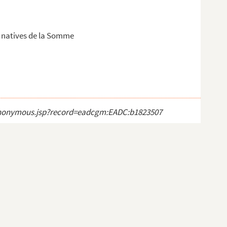
 natives de la Somme
ct_anonymous.jsp?record=eadcgm:EADC:b1823507