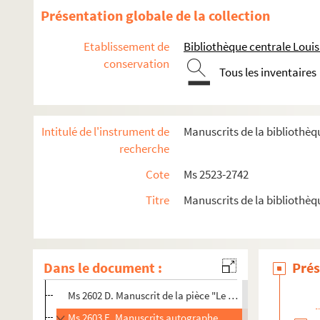
Ms 2543 D. Histoire de Valloires. 2ème partie: Guide pour 
Présentation globale de la collection
Ms 2556 A. Livre d'heure enluminé
Etablissement de
Bibliothèque centrale Lou
Ms 2557 B. Carte postale de Marie Denizard, candidate aux
conservation
Tous les inventaires
Ms 2566 A. Lettre de Louis Pohain adressée à M. Léon Ho
Ms 2568 A. La naissance de l'enfant Jésus (el naissainche 
e
Ms 2570 E. Bibliographie des ouvrages illustrés du XIX
siè
Intitulé de l'instrument de
Manuscrits de la bibliothè
Ms 2571 à Ms 2593. Lettres autographes
recherche
Ms 2594 A. Description des rues bâtiments & édifices de l
Cote
Ms 2523-2742
Ms 2595 B. Lettre autographe de l'obstétricien et accouch
Titre
Manuscrits de la bibliothè
Ms 2598 E. Documents concernant Condorcet et l'instr
Ms 2599 D. Dossier sur Renée Dunan et la bibliothèque du
Ms 2600 B. Document autographe signé par Alexandre Duma
Dans le document :
Prés
Ms 2601 B. Lettre d'André Dumont, député à la Convention
Ms 2602 D. Manuscrit de la pièce "Le débutant ou L'Amour
Ms 2603 E. Manuscrits autographes de personnalités nat