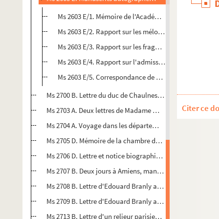
Ms 2603 E/1. Mémoire de l'Académie du département 
Ms 2603 E/2. Rapport sur les mélodies amiénoises de M
Ms 2603 E/3. Rapport sur les fragments oratoires et litt
Ms 2603 E/4. Rapport sur l'admission à la société phi
Ms 2603 E/5. Correspondance de M. Berville Saint-Albin,
Ms 2700 B. Lettre du duc de Chaulnes adressée à M. Romet
Citer ce d
Ms 2703 A. Deux lettres de Madame Millevoye
Ms 2704 A. Voyage dans les départements de la Seine-Inf
Ms 2705 D. Mémoire de la chambre de commerce d'Amiens 
Ms 2706 D. Lettre et notice biographique de Félix Barrias 
Ms 2707 B. Deux jours à Amiens, manuscrit de Pierre Vinç
Ms 2708 B. Lettre d'Edouard Branly adressée à Mme Drouet,
Ms 2709 B. Lettre d'Edouard Branly adressée à Mme Drouet,
Ms 2713 B. Lettre d'un relieur parisien concernant les si