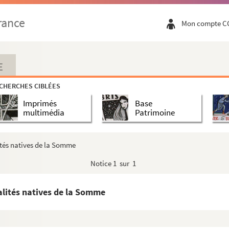
e
du Moyen-Age à l'aube du XIX
siècle par William Eloy
rance
Mon compte C
is à Saveuse.
ral De Gaulle.
secrétaire général de la Société Des Amis des Arts.
E
enri Chenu sur Jules Verne, le 28 mars 1928 à l'école de Bapau...
CHERCHES CIBLÉES
Imprimés
Base
card par Ernest Héren.
multimédia
Patrimoine
 Christine Carrier.
hie, Physique, Médecine.
tés natives de la Somme
 Marquis
Notice
1 sur 1
lités natives de la Somme