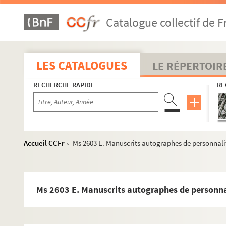
Ms 2525 D. Dictionnaire des vieilles enseignes d'Amiens 
Catalogue collectif de F
Ms 2527 C. Notes de Pierre Dequen sur l'arrivée des Angla
Ms 2528 C. Hommage de la population Amiénoise au Géné
Ms 2529 D. Correspondance adressée à M. Robert le Senne, 
LES CATALOGUES
LE RÉPERTOIR
Ms 2530 D/1 à 6. Texte du discours de la conférence d'H
RECHERCHE RAPIDE
RE
Ms 2531 D. Poêmes en langue picarde
Ms 2532 B. Eche patalon: saynète d'ein aque ein patois pi
Ms 2534 A. Lettre autographe de François Righi adressée à
Ms 2535 B. Livre de maître signé Simon Dehoey. Philosop
Accueil CCFr
Ms 2603 E. Manuscrits autographes de personnali
>
Ms 2536 B. "Picardie: Armoiries" notes manuscrites de J.
Ms 2537 B. Jugement de Louis XVI : album d'autographes
Ms 2538 A. Carnet de croquis.
Ms 2603 E. Manuscrits autographes de personna
Ms 2539 A. Livre d'heures
Ms 2540 A. Livre d'heures