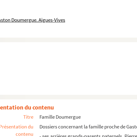
ston Doumergue. Aigues-Vives
ard (1770-1836)
(1801-1869)
826 - 1920)
rançoise Pattus
entation du contenu
ales
Titre
Famille Doumergue
Présentation du
Dossiers concernant la famille proche de Gast
contenu
- ses arrières grands-parents paternels, Pie