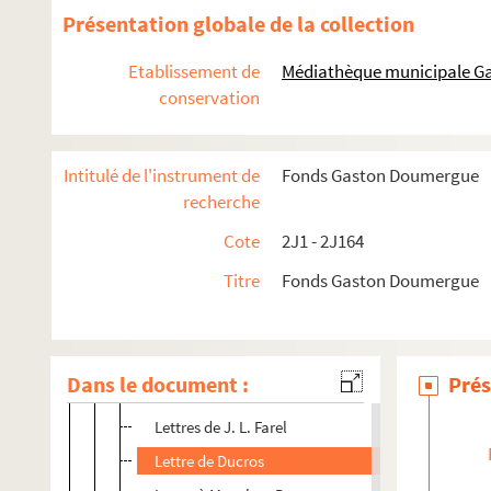
Présentation globale de la collection
Etablissement de
Médiathèque municipale Ga
conservation
Famille Doumergue
Intitulé de l'instrument de
Fonds Gaston Doumergue
2J1. Pierre Doumergue (1771-1814) et Marguerite Hébr
recherche
2J2. Pierre Doumergue (1799-1849) et Adelaide Viallat 
Cote
2J1 - 2J164
2J3. Pierre Doumergue (1824-1891) et Françoise Pattus (1
Titre
Fonds Gaston Doumergue
Copie de l'acte de mariage de Pierre Doumergue et F
Héritages
Correspondance générale
Dans le document :
Prés
Lettres des Messageries Nationales et Internation
Lettres de J. L. Farel
Lettre de Ducros