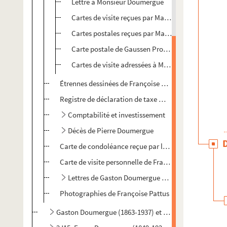
Lettre à Monsieur Doumergue
Cartes de visite reçues par Madame Doumergue
Cartes postales reçues par Madame Doumergue
Carte postale de Gaussen Proude
Cartes de visite adressées à Madame Veuve Do
Étrennes dessinées de Françoise Pattus à ses parents,
Registre de déclaration de taxe municipale sur les ch
Comptabilité et investissement
Décès de Pierre Doumergue
Carte de condoléance reçue par la famille au décès d
Carte de visite personnelle de Françoise Pattus Veu
Lettres de Gaston Doumergue à sa mère
Photographies de Françoise Pattus
Gaston Doumergue (1863-1937) et Jeanne Gaussal (187