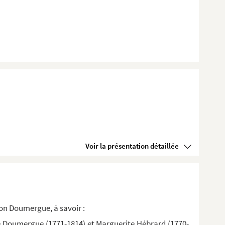
Voir la présentation détaillée
on Doumergue, à savoir :
rre Doumergue (1771-1814) et Marguerite Hébrard (1770-