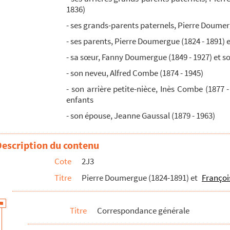
1836)
- ses grands-parents paternels, Pierre Doumergu
- ses parents, Pierre Doumergue (1824 - 1891) e
- sa sœur, Fanny Doumergue (1849 - 1927) et s
umergue et à Madame Combe Doumergue
- son neveu, Alfred Combe (1874 - 1945)
 Fabrègue Pattus et Françoise Olivier
- son arrière petite-nièce, Inès Combe (1877 
enfants
iens
- son épouse, Jeanne Gaussal (1879 - 1963)
Description du contenu
e Françoise Pattus
Cote
2J3
ve Doumergue
Titre
Pierre Doumergue (1824-1891) et
Françoi
Titre
Correspondance générale
9-1963)