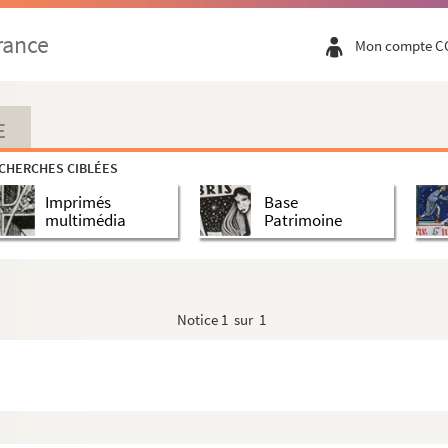
rance
Mon compte C
E
CHERCHES CIBLÉES
Imprimés
Base
multimédia
Patrimoine
Notice
1 sur 1