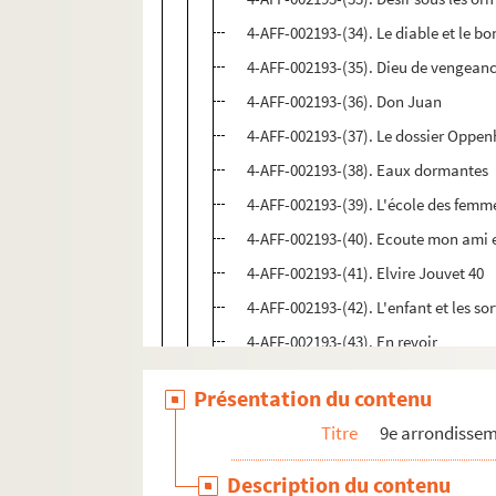
4-AFF-002193-(34). Le diable et le bo
4-AFF-002193-(35). Dieu de vengeanc
4-AFF-002193-(36). Don Juan
4-AFF-002193-(37). Le dossier Oppe
4-AFF-002193-(38). Eaux dormantes
4-AFF-002193-(39). L'école des femm
4-AFF-002193-(40). Ecoute mon ami e
4-AFF-002193-(41). Elvire Jouvet 40
4-AFF-002193-(42). L'enfant et les sor
4-AFF-002193-(43). En revoir
4-AFF-002193-(44). Entre la raison et 
Présentation du contenu
4-AFF-002193-(45). Equus
Titre
9e arrondisse
4-AFF-002193-(46). Eva Peron
4-AFF-002193-(47). Faisons un rêve
Description du contenu