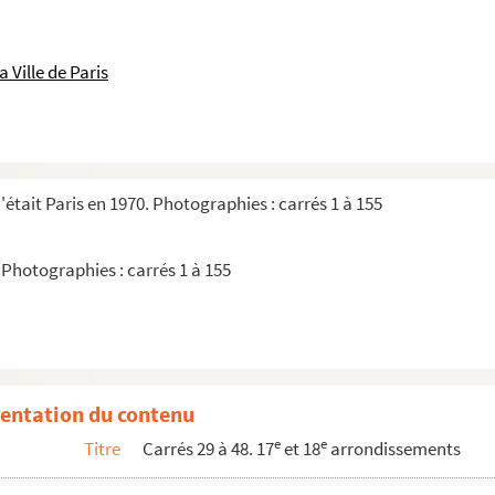
 Ville de Paris
euille 3, carrés 29 à 48
était Paris en 1970. Photographies : carrés 1 à 155
 Photographies : carrés 1 à 155
entation du contenu
e
e
Titre
Carrés 29 à 48. 17
et 18
arrondissements
Diapositives
tives