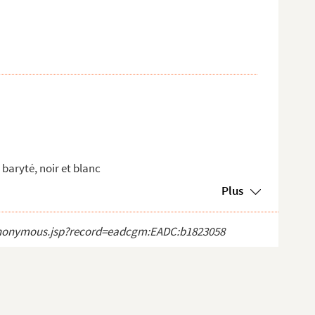
baryté, noir et blanc
Plus
ct_anonymous.jsp?record=eadcgm:EADC:b1823058