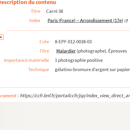
Description du contenu
. Épreuves
Titre
Carré 38
 Épreuves
Index
Paris (France) -- Arrondissement (17e)
es
). Épreuves
Cote
8-EPF-012-0038-03
Titre
Malardier
(photographe). Épreuves
Importance matérielle
1 photographie positive
Technique
gélatino-bromure d’argent sur papier 
ocument :
https://ccfr.bnf.fr/portailccfr/jsp/index_view_dire