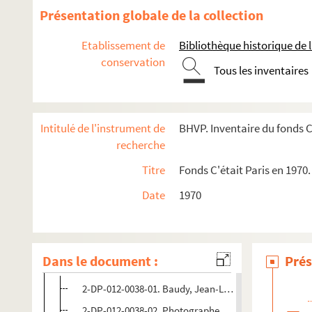
Présentation globale de la collection
e
e
Carrés 29 à 48. 17
et 18
arrondissements
Etablissement de
Bibliothèque historique de la
4-EPF-012-1778-003. de Paris quadrillé pour le concours : f
conservation
Carré 29
Tous les inventaires
Carré 30
Carré 31
Intitulé de l'instrument de
BHVP. Inventaire du fonds C'
Carré 32
recherche
Carré 33
Titre
Fonds C'était Paris en 1970.
Carré 34
Date
1970
Carré 35
Carré 36
Carré 37
Dans le document :
Prés
Carré 38
2-DP-012-0038-01. Baudy, Jean-Loup (photographe). 
2-DP-012-0038-02. Photographe non identifié. Diaposi