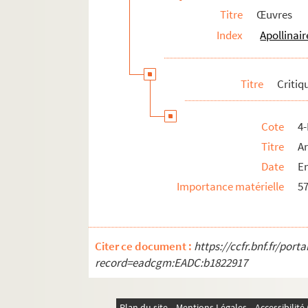
Titre
Œuvres
Index
Apollinair
Titre
Critiq
Cote
4
Titre
Ar
Date
En
Importance matérielle
57
Citer ce document :
https://ccfr.bnf.fr/por
record=eadcgm:EADC:b1822917
Plan du site
Mentions Légales
Accessibilit