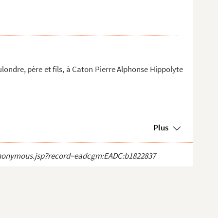
ondre, père et fils, à Caton Pierre Alphonse Hippolyte
Plus
ct_anonymous.jsp?record=eadcgm:EADC:b1822837