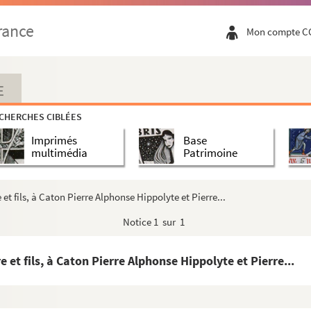
rance
Mon compte C
ard
rd
brard
E
ébrard
CHERCHES CIBLÉES
ébrard
Imprimés
Base
rard
multimédia
Patrimoine
brard
à Antoine Hébrard
t fils, à Caton Pierre Alphonse Hippolyte et Pierre...
rard
Notice
1 sur 1
e Doumergue
umergue
et fils, à Caton Pierre Alphonse Hippolyte et Pierre...
e Hébrard