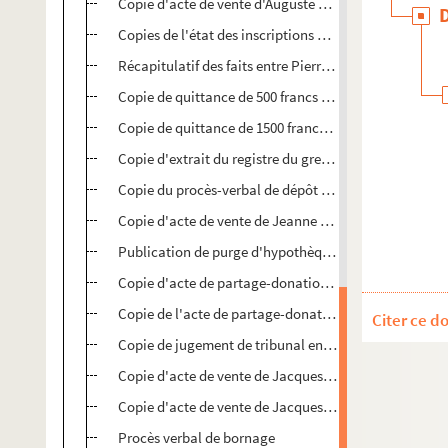
Copie d'acte de vente d'Auguste Viallat à Jeanne Oliv
Copies de l'état des inscriptions d'hypothèques
Récapitulatif des faits entre Pierre Doumergue, Augu
Copie de quittance de 500 francs d'Antoine Michel à M
Copie de quittance de 1500 francs par Antoine Michel 
Copie d'extrait du registre du greffe du tribunal
Copie du procès-verbal de dépôt de vente opposant El
Copie d'acte de vente de Jeanne Olivier épouse Pattus
Publication de purge d'hypothèque entre Jeanne Olivi
Copie d'acte de partage-donation par Madame Veuve 
Copie de l'acte de partage-donation par Mad. Veuve
Citer ce d
Copie de jugement de tribunal entre Jean Combe, Pie
Copie d'acte de vente de Jacques Fontanès à Pierre
Copie d'acte de vente de Jacques Fontanès à Marie Vi
Procès verbal de bornage