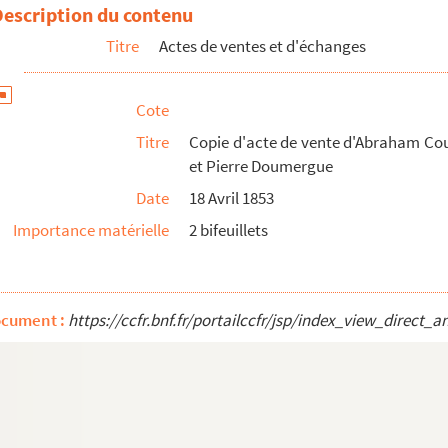
ier
Description du contenu
Titre
Actes de ventes et d'échanges
ste Viallat et Jean Combe
arie Viallat
Cote
et Ferdinand Viallat à Marie Viallat
Titre
Copie d'acte de vente d'Abraham Coul
et Pierre Doumergue
izabeth Donnadieu épouse Viallat et Jeanne Olivi...
Date
18 Avril 1853
 à Marie Viallat
Importance matérielle
2 bifeuillets
er et Auguste Viallat
Doumergue à ses deux enfants, Pierre Doumergue et ...
 Doumergue à ses enfants
ocument :
https://ccfr.bnf.fr/portailccfr/jsp/index_view_dire
rre Doumergue et Auguste Viallat
 Doumergue
allat