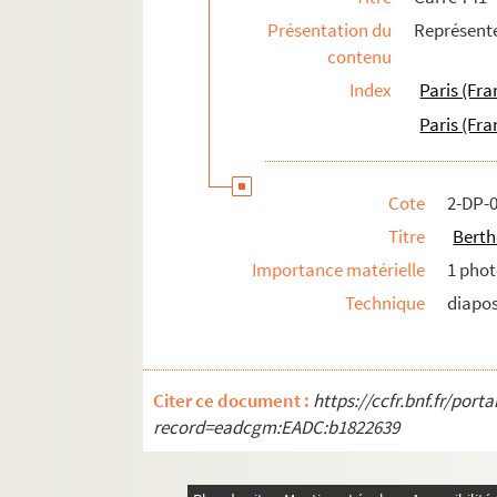
Présentation du
Représent
Carré 744
contenu
Carré 745
Index
Paris (Fra
Carré 746
Paris (Fra
Carré 747
Carré 748
Cote
2-DP-
Carré 749
Titre
Berth
Carré 750
Importance matérielle
1 phot
Carré 751
Technique
diapos
Carré 752
Carré 753
Carré 754
Citer ce document :
https://ccfr.bnf.fr/por
Carré 755
record=eadcgm:EADC:b1822639
Carré 756
Carré 757