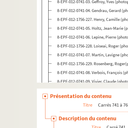
8-EPF-012-0741-03. Geffroy, Yves (phot
8-EPF-012-0741-04. Gendrau, Gerard (p
8-EPF-012-1756-227. Henry, Camille (ph
8-EPF-012-0741-05. Holtz, Jean-Marie (
8-EPF-012-0741-06. Lepine, Pierre (pho
8-EPF-012-1756-228. Loiseai, Roger (ph
8-EPF-012-0741-07. Martin, Lavigne (ph
8-EPF-012-1756-229. Rosenberg, Roger(
8-EPF-012-0741-08. Verbois, François (
8-EPF-012-0741-09. Vivier, Claude (pho
8-EPF-012-1756-230. Photographe non id
Présentation du contenu
8-EPF-012-0741-10. Photographe non ide
Titre
Carrés 741 à 76
8-EPF-012-0741-11. Photographe non ide
Description du contenu
Carré 742
Titre
Carré 741
Carré 743