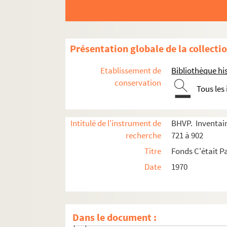
Présentation globale de la collecti
Etablissement de
Bibliothèque his
conservation
Tous les
Intitulé de l'instrument de
BHVP. Inventair
recherche
721 à 902
Titre
Fonds C'était Pa
e
e
Carrés 721 à 740. 7
et 8
arrondissements
Date
1970
er
e
e
e
Carrés 741 à 760. 1
, 6
, 7
et 8
arrondissement
4-EPF-012-1778-042. Plan de Paris quadrillé p
Carré 741
Dans le document :
2-DP-012-0741-01. Babicka, Claude (pho