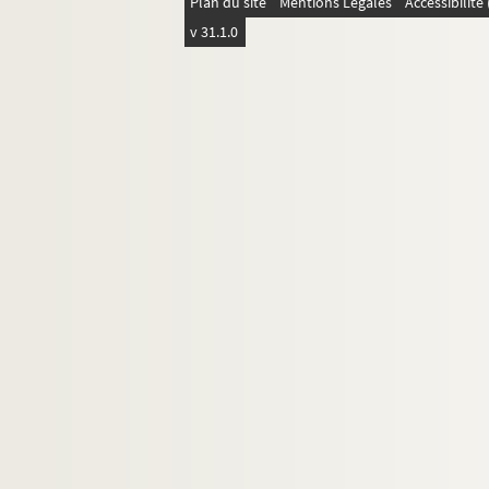
Plan du site
Mentions Légales
Accessibilit
Carré 758
v 31.1.0
Carré 759
Carré 760
er
e
e
e
e
Carrés 761 à 780. 1
, 2
, 4
, 6
et 7
arrondiss
er
e
e
e
Carrés 781 à 800. 1
, 2
, 3
et 4
arrondisseme
e
e
e
Carrés 801 à 820. 3
, 4
et 11
arrondissement
e
e
Carrés 821 à 840. 11
et 20
arrondissements
e
e
Carrés 841 à 860. 11
et 20
arrondissements
e
Carrés 861 à 880. 20
arrondissement
e
Carrés 881 à 887. 16
arrondissement, Bois d
e
Carrés 888 à 902. 1
arrondissement, Bois de