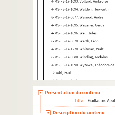
4-MS-FS-17-1093. Vollard, Ambroise
4-MS-FS-17-1094. Walden, Herwarth
8-MS-FS-17-0677. Warnod, André
4-MS-FS-17-1095. Wegener, Gerda
4-MS-FS-17-1096. Weil, Jules
8-MS-FS-17-0678. Werth, Léon
4-MS-FS-17-1228. Whitman, Walt
8-MS-FS-17-0680. Winding, Andréas
4-MS-FS-17-1098. Wyzewa, Théodore de
Yaki, Paul
Zadkine, Ossip
4-MS-FS-17-1100. Zavie, Emile
Présentation du contenu
4-MS-FS-17-1318. Zayas, Marius de
Titre
Guillaume Apol
8-MS-FS-17-0684. Zetlin, Emilie Marie
Description du contenu
Non identifiés