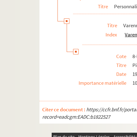
Titre
Personnali
Pierre-Marcel Adéma
Titre
Varenn
Index
Varen
Cote
8
Titre
Pi
Date
1
Importance matérielle
10
Citer ce document :
https://ccfr.bnf.fr/por
record=eadcgm:EADC:b1822527
Plan du site
Mentions Légales
Accessibilit