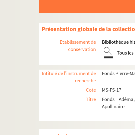
Guillaume Apollinaire
Pierre-Marcel Adéma
Présentation globale de la collecti
Activités
Etablissement de
Bibliothèque his
Collection
conservation
Tous les
Correspondance
Lettres de Pierre-Marcel Adéma
Intitulé de l'instrument de
Fonds Pierre-M
Lettres à Pierre-Marcel Adéma
recherche
A-B
Cote
MS-FS-17
C-D
Titre
Fonds Adéma, 
Apollinaire
F-G
H-M
4-MS-FS-17-1230. Hébert, Pierre