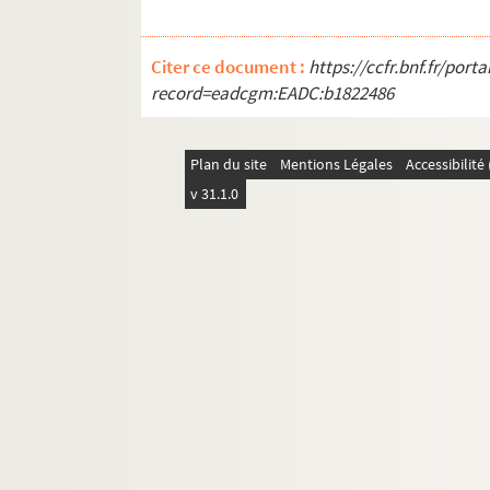
Citer ce document :
https://ccfr.bnf.fr/por
record=eadcgm:EADC:b1822486
Plan du site
Mentions Légales
Accessibilit
v 31.1.0