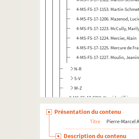
4-MS-FS-17-1153. Martin-Schmetz
4-MS-FS-17-1206. Mazenod, Luci
4-MS-FS-17-1223. McCully, Maril
4-MS-FS-17-1224. Mercier, Alain
4-MS-FS-17-1225. Mercure de Fr
4-MS-FS-17-1227. Moulin, Jeani
N-R
S-V
W-Z
8-MS-FS-17-0718. Non identifiés
Dossiers documentaires
Présentation du contenu
Titre
Pierre-Marcel
Description du contenu