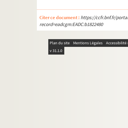
Citer ce document :
https://ccfr.bnf.fr/por
record=eadcgm:EADC:b1822480
Plan du site
Mentions Légales
Accessibilit
v 31.1.0