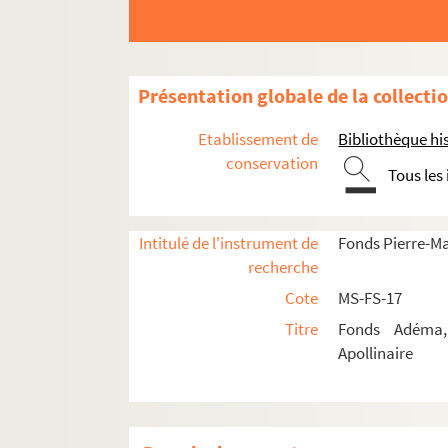
Présentation globale de la collecti
Guillaume Apollinaire
Etablissement de
Bibliothèque his
Pierre-Marcel Adéma
conservation
Tous les
Activités
Collection
Intitulé de l'instrument de
Fonds Pierre-M
Correspondance
recherche
Lettres de Pierre-Marcel Adéma
Cote
MS-FS-17
Lettres à Pierre-Marcel Adéma
Titre
Fonds Adéma, 
Apollinaire
A-B
C-D
F-G