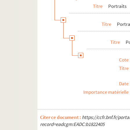
Titre
Portraits
Titre
Portra
Titre
P
Cote
Titre
Date
Importance matérielle
Citer ce document :
https://ccfr.bnf.fr/por
record=eadcgm:EADC:b1822405