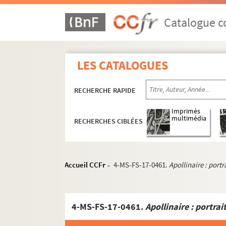
8-MS-FS-17-0789. Henri Geoffroy.
4-MS-FS-17-1417. Paul Guillaume
Catalogue co
8-MS-FS-17-0792. Léon Guillot de
4-MS-FS-17-1418. Maurice Henry.
LES CATALOGUES
4-MS-FS-17-1419. Jean Hugo. Por
4-MS-FS-17-1420. Max Jacob. Por
RECHERCHE RAPIDE
4-MS-FS-17-1421. Robert Joël. Po
8-MS-FS-17-0756. Asger Jorn. Por
Imprimés
multimédia
RECHERCHES CIBLÉES
8-MS-FS-17-0781. Moïse Kisling. 
8-MS-FS-17-0791. Roger de La Fre
4-MS-FS-17-1422. Irène Lagut. Po
Accueil CCFr
4-MS-FS-17-0461.
Apollinaire : portr
>
8-MS-FS-17-0782. Ernest La Jeune
4-MS-FS-17-1423. Michel Larionov
4-MS-FS-17-0461.
Apollinaire : portrai
4-MS-FS-17-1424. Marie Laurencin
4-MS-FS-17-1425. Louis Marcoussi