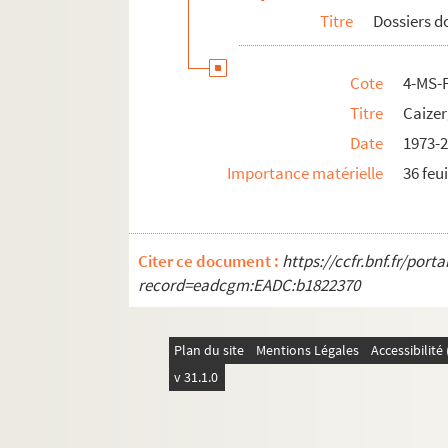
Titre
Dossiers 
Cote
4-MS-
Titre
Caizer
Date
1973-
Importance matérielle
36 feui
Citer ce document :
https://ccfr.bnf.fr/por
record=eadcgm:EADC:b1822370
Plan du site
Mentions Légales
Accessibilit
v 31.1.0