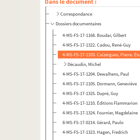
Dans le document :
Collection
Correspondance
Dossiers documentaires
4-MS-FS-17-1168. Boudar, Gilbert
4-MS-FS-17-1322. Cadou, René-Guy
4-MS-FS-17-1103. Caizergues, Pierre. É
Décaudin, Michel
4-MS-FS-17-1204. Dewalhens, Paul
4-MS-FS-17-1105. Dormann, Geneviève
4-MS-FS-17-1325. Dupré, Guy
4-MS-FS-17-1210. Éditions Flammarion
4-MS-FS-17-1324. Fournier, Magdelaine
8-MS-FS-17-0214. Gérard, Paulo
4-MS-FS-17-1323. Hagen, Fredrich