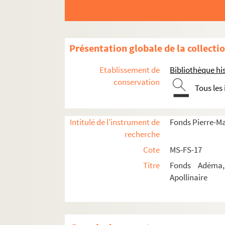
Présentation globale de la collecti
Etablissement de
Bibliothèque his
conservation
Tous les
Guillaume Apollinaire
Œuvres
Intitulé de l'instrument de
Fonds Pierre-M
Correspondance
recherche
Biographie
Cote
MS-FS-17
Portraits
Titre
Fonds Adéma, 
Etudes
Apollinaire
Documents en vente
Célébration et rayonnement
4-MS-FS-17-1363. Amis de Guillaume Apo