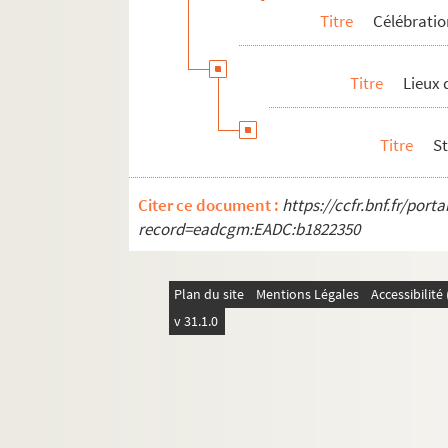
Titre
Célébrati
Titre
Lieux
Titre
S
Citer ce document :
https://ccfr.bnf.fr/por
record=eadcgm:EADC:b1822350
Plan du site
Mentions Légales
Accessibilit
v 31.1.0