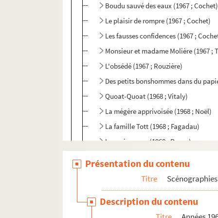
Boudu sauvé des eaux (1967 ; Cochet
Le plaisir de rompre (1967 ; Cochet)
Les fausses confidences (1967 ; Coche
Monsieur et madame Molière (1967 ; 
L'obsédé (1967 ; Rouzière)
Des petits bonshommes dans du papier
Quoat-Quoat (1968 ; Vitaly)
La mégère apprivoisée (1968 ; Noël)
La famille Tott (1968 ; Fagadau)
La main passe (1968 ; Rosny)
Babar (1968 ; Dally)
Présentation du contenu
Le gardien (1969 ; Cochet)
Titre
Scénographies 
Les garçons de la bande (1969 ; Coche
Description du contenu
L'impromptu de Versailles (1969 ; Tas
Titre
Années 19
Des pommes pour Eve (1969 ; Vitaly)