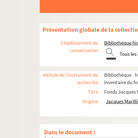
Othello (1963 ; Tassencourt)
Horace (1963 ; Tassencourt)
Roméo et Juliette (1964 ; Tassencourt
Présentation globale de la collecti
Britannicus (1964 ; Tassencourt)
Etablissement de
Bibliothèque his
Macbeth (1964 ; Chabrol)
conservation
Tous les
Yerma (1964 ; Jenny)
Les cavaleurs (1964 ; Gérard)
Intitulé de l'instrument de
Bibliothèque h
Madame Sans-Gêne (1964 ; Tassencou
recherche
Inventaire du fo
Tartuffe (1965 ; Cochet)
Titre
Fonds Jacques M
Gigi (1965 ; Rouzière)
Origine
Jacques Marilli
Antoine et Cléopâtre (1965 ; Maistre, 
Knock (1965 ; Tassencourt)
Le misanthrope (1965 ; Cochet)
Dans le document :
Pepsie (1965 ; Cochet)