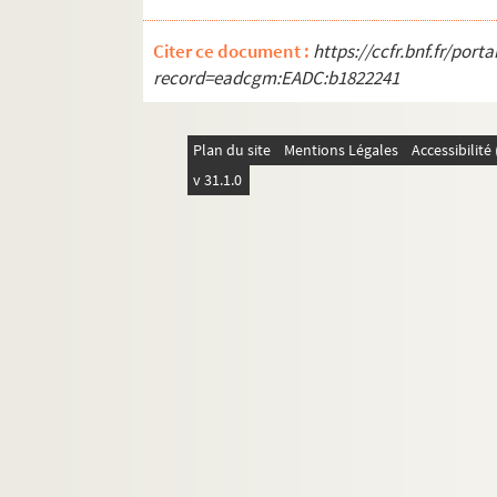
Citer ce document :
https://ccfr.bnf.fr/por
record=eadcgm:EADC:b1822241
Plan du site
Mentions Légales
Accessibilit
v 31.1.0