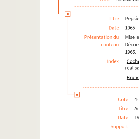
L'assassinat de Sister George (1969 ; 
Titre
Pepsie
Guerre et paix au café Sneffle (1969 ; 
Date
1965
Trois hommes sur un cheval (1969 ; 
Présentation du
Mise e
Années 1970-1979
contenu
Décors
Années 1980-1989
1965.
Années 1990-1998
Index
Coche
réalis
Productions non identifiées
Bruno,
Scénographies d'expositions
Architecture
Cote
4
Dessins personnels
Titre
Ar
Documentation
Date
1
Support