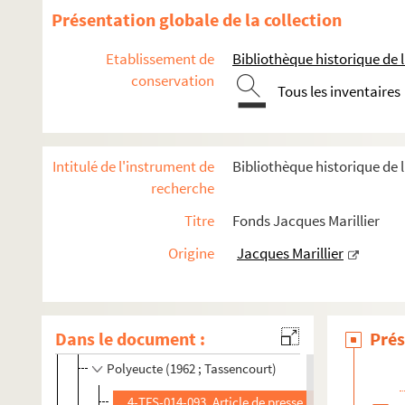
Présentation globale de la collection
Années 1960-1969
Etablissement de
Bibliothèque historique de la
Le signe du feu (1960 ; Tassencourt)
conservation
La petite datcha (1960 ; Dupuy)
Tous les inventaires
Le sexe et le néant (1960 ; Tassencourt)
Vive de... (1960 ; Dupuy)
Intitulé de l'instrument de
Bibliothèque historique de l
Athalie (1961 ; Tassencourt)
recherche
Douce Annabelle (1961 ; Maistre)
Titre
Fonds Jacques Marillier
Dialogues des carmélites (1961 ; Tassencourt)
Origine
Jacques Marillier
Le Christ recrucifié (1961 ; Tassencourt)
Les noces de Figaro (1961 ; Werner)
La favorite (1961 ; Fiorini)
Dans le document :
Prés
Patate (1962 ; Dux)
Polyeucte (1962 ; Tassencourt)
4-TFS-014-093. Article de presse