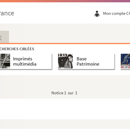
rance
Mon compte C
E
CHERCHES CIBLÉES
Imprimés
Base
multimédia
Patrimoine
Notice
1 sur 1