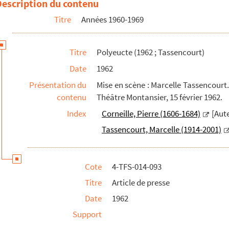
Description du contenu
graphie de scène
Titre
Années 1960-1969
Titre
Polyeucte (1962 ; Tassencourt)
Date
1962
Présentation du
Mise en scène : Marcelle Tassencourt. T
contenu
Théâtre Montansier, 15 février 1962.
Index
Corneille, Pierre (1606-1684)
[Aut
Tassencourt, Marcelle (1914-2001)
Cote
4-TFS-014-093
Titre
Article de presse
Date
1962
Support