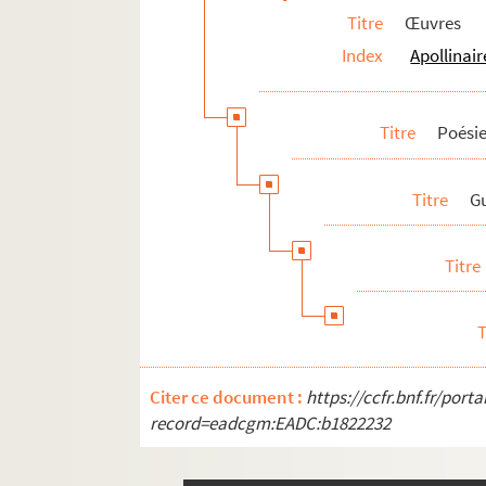
4-MS-FS-17-0063. Poésies érotiques 
Titre
Œuvres
4-MS-FS-17-0064. Dossier document
Index
Apollinair
Fiction
Textes et éditions érotiques
Titre
Poési
Théâtre
Cinéma
Titre
Gu
Critique d'art
Critique littéraire
Titre
Articles et revues
4-MS-FS-17-1378. Conférences
T
4-MS-FS-17-0238. Préfaces
Notes
Citer ce document :
https://ccfr.bnf.fr/por
Manuscrits conservés
record=eadcgm:EADC:b1822232
Publications d'œuvres
Bibliographie des œuvres