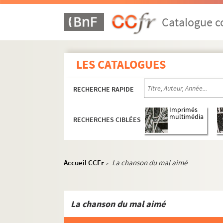
Catalogue co
LES CATALOGUES
RECHERCHE RAPIDE
Guillaume Apollinaire
Imprimés
Œuvres
multimédia
RECHERCHES CIBLÉES
Poésie
8-MS-FS-17-0686. Guillaume Apollin
Accueil CCFr
La chanson du mal aimé
>
4-MS-FS-17-1310. Guillaume Apollin
4-MS-FS-17-1296. Guillaume Apollin
Guillaume Apollinaire.
Le bestiai
La chanson du mal aimé
4-MS-FS-17-0016. Guillaume Apollin