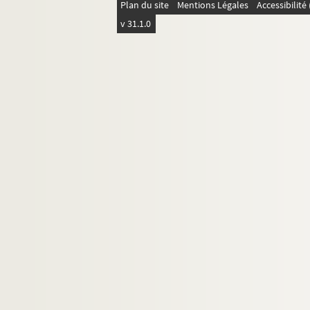
Plan du site
Mentions Légales
Accessibilit
Dessins
v 31.1.0
Correspondance
Biographie
Portraits
Etudes
Documents en vente
Célébration et rayonnement
Personnalités liées
Pierre-Marcel Adéma