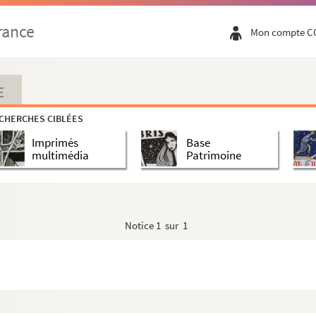
rance
Mon compte C
E
CHERCHES CIBLÉES
Imprimés
Base
multimédia
Patrimoine
Notice
1 sur 1