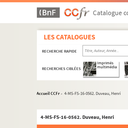
8-MS-FS-16-0497. Douvet, J.
Catalogue co
4-MS-FS-16-0555. Dragonetti, G.
8-MS-FS-16-0500. Dreyfus, Irma
8-MS-FS-16-0501. Dreyfus, Lazar
LES CATALOGUES
8-MS-FS-16-0498. Dreyfus, Lucie
8-MS-FS-16-0502. Dreyfus, Lucie
RECHERCHE RAPIDE
8-MS-FS-16-0503. Dreyfus, R.
Imprimés
8-MS-FS-16-0499. Dreyfus, Rose 
multimédia
RECHERCHES CIBLÉES
8-MS-FS-16-0504. Dreyfus-Barnay
4-MS-FS-16-0563. Drubay, Ferna
Accueil CCFr
4-MS-FS-16-0562. Duveau, Henri
8-MS-FS-16-0507. Duboc, Emile
>
8-MS-FS-16-0508. Dubois-Davesn
4-MS-FS-16-0556. Dubonnon, A.
4-MS-FS-16-0562. Duveau, Henri
4-MS-FS-16-0557. Dubourg, L.