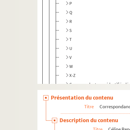
P
Q
R
S
T
U
V
W
X-Z
Correspondants non identifiés dé
Correspondants non identifiés
Présentation du contenu
8-MS-FS-16-1258. Liste comptable de lett
Titre
Correspondan
Angel Muro
Description du contenu
Lettres adressées à Alice Muro
Titre
Céline Re