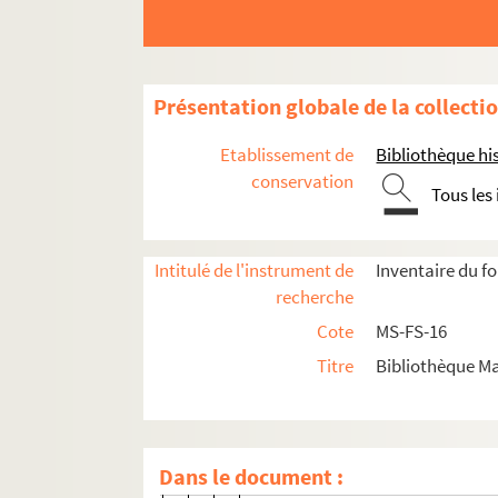
8-MS-FS-16-0509. Ducharne, L.
4-MS-FS-16-0558. Du Chastain, L
4-MS-FS-16-0559. Ducheine Hissle
Présentation globale de la collecti
4-MS-FS-16-0593. Ducret, Andrée
8-MS-FS-16-0510. Ducret, Juliett
Etablissement de
Bibliothèque his
4-MS-FS-16-0565. Du Fainville, F.
conservation
Tous les
8-MS-FS-16-0511. Dulac, Odette
4-MS-FS-16-0560. Dumonceau, 
Intitulé de l'instrument de
Inventaire du f
4-MS-FS-16-0561. Dumortier, A.
recherche
8-MS-FS-16-0512. Duponchel, Em
Cote
MS-FS-16
8-MS-FS-16-0513. Dupont, Henry
Titre
Bibliothèque Ma
8-MS-FS-16-0514. Duppré, A.
8-MS-FS-16-0515. Dupuis, G.
8-MS-FS-16-0516. Durville, Hecto
Dans le document :
8-MS-FS-16-0517. Dussau Smea