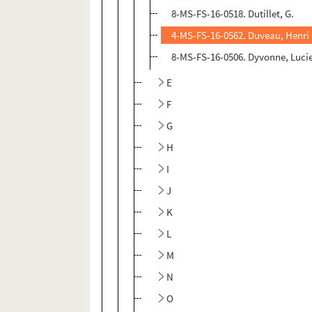
8-MS-FS-16-0518. Dutillet, G.
4-MS-FS-16-0562. Duveau, Henri
8-MS-FS-16-0506. Dyvonne, Luci
E
F
G
H
I
J
K
L
M
N
O