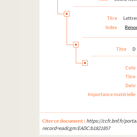
Irène Muro
Manuel Muro
Titre
Lettre
Marie Muro
Index
Renoo
Lettre d'Ernest Renoz
Lettres de Léon Renoz
Titre
D
Documentation
Papiers personnels
Cote
À propos de Céline Renooz
Titre
Legs des archives de Céline Renooz (1928)
Date
Importance matérielle
Citer ce document :
https://ccfr.bnf.fr/por
record=eadcgm:EADC:b1821857