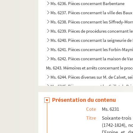
Ms. 6236. Pièces concernant Barbentane
Ms. 6237. Pièces concernant la ville des Baux
Ms. 6238. Pièces concernant les Siffredy-Mor
Ms. 6239. Pièces de procédures concernant les
Ms. 6240. Pièces concernant la seigneurie de
Ms. 6241. Pièces concernant les Forbin-Mayn
Ms. 6242. Pièces concernant la maison de Va
Ms. 6243. Mémoires et arrêts concernant le proc
Ms. 6244. Pièces diverses sur M. de Calvet, s
Ms. 6245. Pièces concernant les Grillet de Bri
Ms. 6246. Pièces diverses concernant Lagnes
Présentation du contenu
Ms. 6247. Mémoire de Bourre-Dupréaux, curé de 
Cote
Ms. 6231
Ms. 6248. Pièces concernant les Quiqueran d
Titre
Soixante-troi
Ms. 6249. Copie de coutumes juridiques en Proven
(1742-1824), n
l'Espine et d
Ms. 6250. Recueil de copies de maximes, pensées