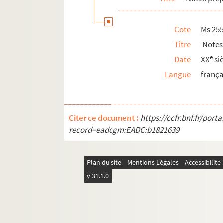
Cote
Ms 25
Titre
Notes
e
Date
XX
si
Langue
frança
Citer ce document :
https://ccfr.bnf.fr/por
record=eadcgm:EADC:b1821639
Plan du site
Mentions Légales
Accessibilit
v 31.1.0